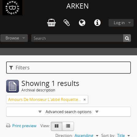
ARKEN
Log in
Browse
Filters
Showing 1 results
Archival description
Amours De Monsieur L'abbé Roquette avec Mademoiselle de Montauzier par Monsieur L'abbé Le Camus 1667
Advanced search options
Print preview
View:
Direction:
Ascending
Sort by:
Title