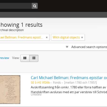
Showing 1 results
chival description
Carl Michael Bellman: Fredmans epistlar och sånger m.fl. Bellman-texter
With digital objects
Advanced search option
preview
View:
Carl Michael Bellman: Fredmans epistlar o
SE S-HS Vf26b
Fonds
[mellan 1780 och 1785?]
Avskriftssamling från omkr. 1780 eller förra hälften av 
Handskriften avslutas med ett par versbrev till Schr
Untitled