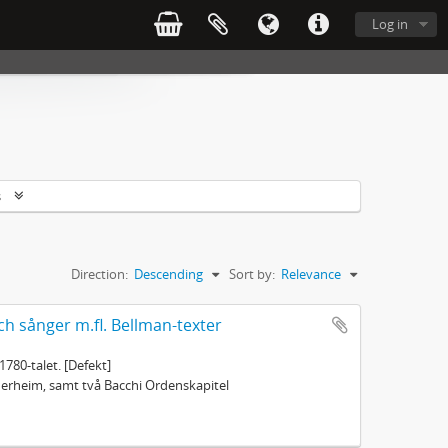
Log in
s
Direction:
Descending
Sort by:
Relevance
ch sånger m.fl. Bellman-texter
1780-talet. [Defekt]
öderheim, samt två Bacchi Ordenskapitel