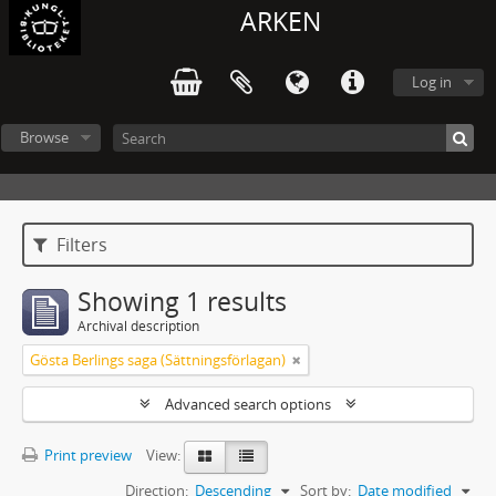
ARKEN
Log in
Browse
Filters
Showing 1 results
Archival description
Gösta Berlings saga (Sättningsförlagan)
Advanced search options
Print preview
View:
Direction:
Descending
Sort by:
Date modified