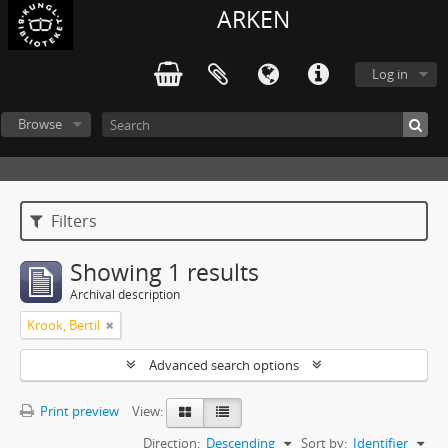
ARKEN
Log in
Browse
Filters
Showing 1 results
Archival description
Krook, Bertil
Advanced search options
Print preview
View:
Direction:
Descending
Sort by:
Identifier