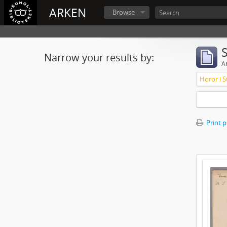
ARKEN
Browse
Narrow your results by:
Ar
Horor i S
Print 