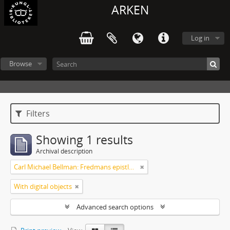
ARKEN
Log in
Browse
Filters
Showing 1 results
Archival description
Carl Michael Bellman: Fredmans epistlar och sånger m.fl. Bellman-texter
With digital objects
Advanced search options