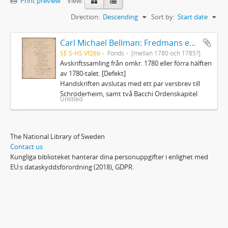
Print preview
View:
Direction:
Descending
Sort by:
Start date
Carl Michael Bellman: Fredmans epistlar och sånger m.fl. Bellman-texter
SE S-HS Vf26b
Fonds
[mellan 1780 och 1785?]
Avskriftssamling från omkr. 1780 eller förra hälften
av 1780-talet. [Defekt]
Handskriften avslutas med ett par versbrev till
Schröderheim, samt två Bacchi Ordenskapitel
Untitled
The National Library of Sweden
Contact us
Kungliga biblioteket hanterar dina personuppgifter i enlighet med
EU:s dataskyddsförordning (2018), GDPR.