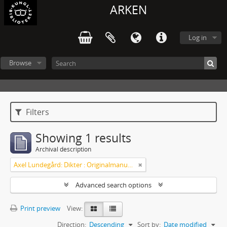
ARKEN
Log in
Browse
Filters
Showing 1 results
Archival description
Axel Lundegård: Dikter : Originalmanuskript
Advanced search options
Print preview
View:
Direction:
Descending
Sort by:
Date modified