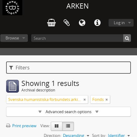
ARKEN
Log in
Browse
Filters
Showing 1 results
Archival description
Svenska humanistiska förbundets arkiv: handlingar 2003-2012
Fonds
Advanced search options
Print preview
View:
Direction:
Descending
Sort by:
Identifier