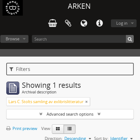
ARKEN
Log in
Browse
Filters
Showing 1 results
Archival description
Lars C. Stolts samling av exlibrislitteratur
Advanced search options
Print preview
View:
Direction:
Descending
Sort by:
Identifier