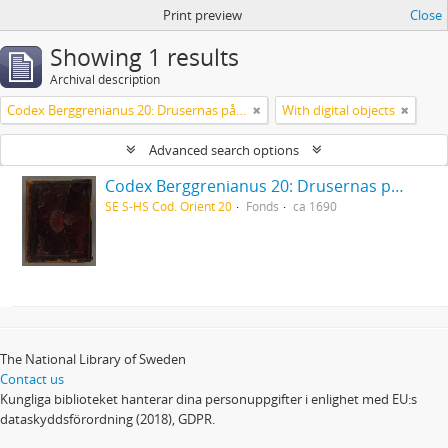
Print preview
Close
Showing 1 results
Archival description
Codex Berggrenianus 20: Drusernas på Libanon heliga bok
With digital objects
Advanced search options
Codex Berggrenianus 20: Drusernas på Libanon heliga bok
SE S-HS Cod. Orient 20
Fonds
ca 1690
The National Library of Sweden
Contact us
Kungliga biblioteket hanterar dina personuppgifter i enlighet med EU:s
dataskyddsförordning (2018), GDPR.