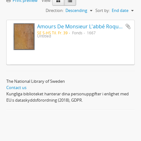
Print preview
View:
Direction:
Descending
Sort by:
End date
Amours De Monsieur L'abbé Roquette avec Mademoiselle de Montauzier par Monsieur L'abbé Le Camus 1667
SE S-HS Til. Fr. 39
Fonds
1667
Untitled
The National Library of Sweden
Contact us
Kungliga biblioteket hanterar dina personuppgifter i enlighet med
EU:s dataskyddsförordning (2018), GDPR.