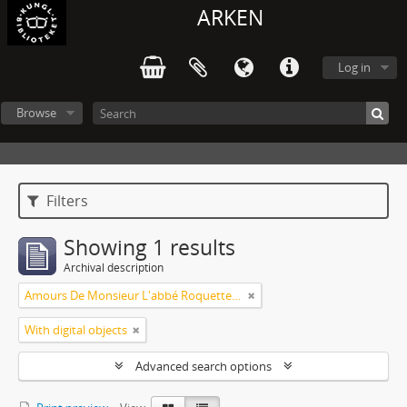
ARKEN
Log in
Browse
Filters
Showing 1 results
Archival description
Amours De Monsieur L'abbé Roquette avec Mademoiselle de Montauzier par Monsieur L'abbé Le Camus 1667
With digital objects
Advanced search options