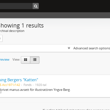
Showing 1 results
chival description
Advanced search option
preview
View:
ing Bergers "Katten"
S Acc1971/142
Fonds
1920-tal
rivet manus avsett för illustratören Yngve Berg.
ed