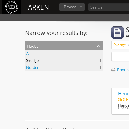
ARKEN
Browse
Narrow your results by:
Ar
place
Sverige
All
Sverige
1
Norden
1
Print 
Henn
SE S-H
Handsk
Untitl