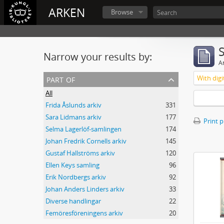
ARKEN
Browse
Narrow your results by:
Ar
part of
With digi
All
Frida Åslunds arkiv
331
Sara Lidmans arkiv
177
Print 
Selma Lagerlöf-samlingen
174
Johan Fredrik Cornells arkiv
145
Gustaf Hallströms arkiv
120
Ellen Keys samling
96
Erik Nordbergs arkiv
92
Johan Anders Linders arkiv
33
Diverse handlingar
22
Femöresföreningens arkiv
20