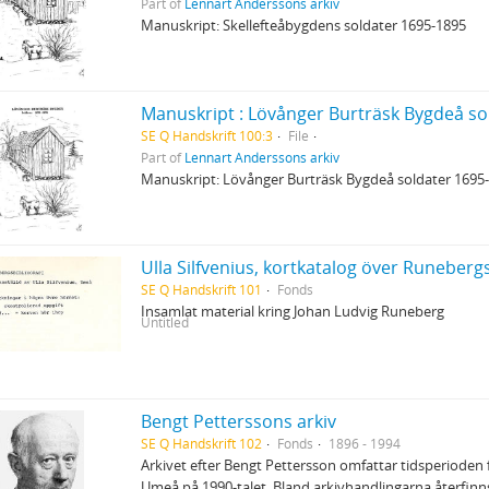
Part of
Lennart Anderssons arkiv
Manuskript: Skellefteåbygdens soldater 1695-1895
Manuskript : Lövånger Burträsk Bygdeå so
SE Q Handskrift 100:3
File
Part of
Lennart Anderssons arkiv
Manuskript: Lövånger Burträsk Bygdeå soldater 1695
Ulla Silfvenius, kortkatalog över Runebergs
SE Q Handskrift 101
Fonds
Insamlat material kring Johan Ludvig Runeberg
Untitled
Bengt Petterssons arkiv
SE Q Handskrift 102
Fonds
1896 - 1994
Arkivet efter Bengt Pettersson omfattar tidsperioden f
Umeå på 1990-talet. Bland arkivhandlingarna återfinn