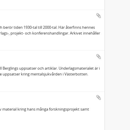
 berör tiden 1930‐tal till 2000‐tal. Här återfinns hennes
ags‐, projekt‐ och konferenshandlingar. Arkivet innehåller
l Berglings uppsatser och artiklar. Underlagsmaterialet är i
dre uppsatser kring mentalsjukvården i Västerbotten.
av material kring hans många forskningsprojekt samt