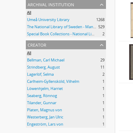
archival institution
All
Umeå University Library
1268
The National Library of Sweden - Manuscripts Collections
529
Special Book Collections - National Library of Sweden
2
creator
All
Bellman, Carl Michael
29
Strindberg, August
11
Lagerlöf, Selma
2
Carlheim-Gyllensköld, Vilhelm
1
Löwenhjelm, Harriet
1
Seaberg, Rönnog
1
Tilander, Gunnar
1
Platen, Magnus von
1
Westerberg, Jan Ulric
1
Engeström, Lars von
1