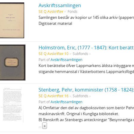
Avskriftssamlingen
SE Q Avskrifter
Fonds
Samlingen består av kopior ur 145 olika arkiv (pappers
Digitiserat material
SE Q Avskrifter:10
Subfonds
Part of
Avskriftssamlingen
Kort berättelse öfver Lappmarkens äldsta inbyggare m
stigande hemmanstal i Västerbottens Lappmarksfögderi 1
Stenberg, Pehr, komminister (1758 - 1824
SE Q Avskrifter:16
Subfonds
Part of
Avskriftssamlingen
A) Omfattar den del av dagbokssviten som berör Peh
maskinavskrift. Original i Kungliga biblioteket.
B) Renskrift av Stenbergs anteckningar "Besynnerlig
...
»