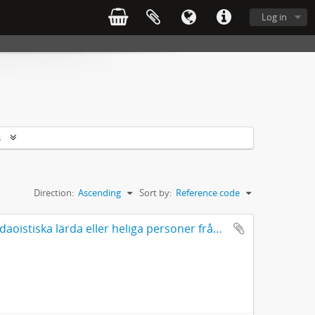
Log in
s
Direction:
Ascending
Sort by:
Reference code
Handtecknade bilder av konfucianska och daoistiska lärda eller heliga personer från Kina