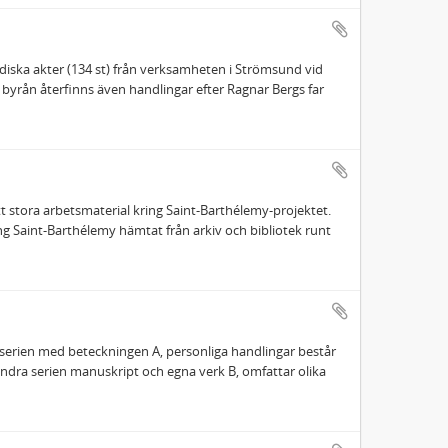
ridiska akter (134 st) från verksamheten i Strömsund vid
 byrån återfinns även handlingar efter Ragnar Bergs far
itt stora arbetsmaterial kring Saint-Barthélemy-projektet.
ing Saint-Barthélemy hämtat från arkiv och bibliotek runt
 serien med beteckningen A, personliga handlingar består
andra serien manuskript och egna verk B, omfattar olika