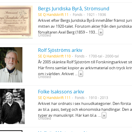
Bergs Juridiska Byrå, Strömsund
SE Q Handskrift 11
Fonds
1921 - 1936
Arkivet efter Bergs Juridiska Byrå innehåller främst ju
mitten av 1920-talet. Förutom akter från den juridiska
förvaltaren Axel Berg (1859 – 193
...
»
Untitled
Rolf Sjöströms arkiv
SE Q Handskrift 110
Fonds
1700-tal - 2000-tal
År 2005 skänkte Rolf Sjöström till Forskningsarkivet s
Här finns samlat kopior av arkivmaterial och tryck kr
om i världen. Arkivet
...
»
Untitled
Folke Isakssons arkiv
SE Q Handskrift 111
Fonds
1910 - 2013
Arkivet har ordnats i sex huvudkategorier. Den första
av bl.a. pass, betyg och ekonomiska handlingar. Den 
typer av manuskript. Här kan bl.a.
...
»
Untitled