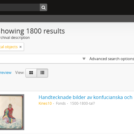
Showing 1800 results
chival description
tal objects
Advanced search option
preview
View:
Kines10
Fonds
1500-1800-tal?