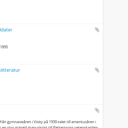
ldater
-1895
litteratur
rån gymnasieåren i Visby på 1930-talet till emeritusåren i
s en stor mängd manuskript till Petterssons vetenskapliga