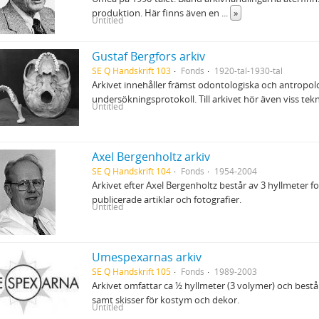
produktion. Här finns även en
...
»
Untitled
Gustaf Bergfors arkiv
SE Q Handskrift 103
Fonds
1920-tal-1930-tal
Arkivet innehåller främst odontologiska och antropol
undersökningsprotokoll. Till arkivet hör även viss tek
Untitled
Axel Bergenholtz arkiv
SE Q Handskrift 104
Fonds
1954-2004
Arkivet efter Axel Bergenholtz består av 3 hyllmeter 
publicerade artiklar och fotografier.
Untitled
Umespexarnas arkiv
SE Q Handskrift 105
Fonds
1989-2003
Arkivet omfattar ca ½ hyllmeter (3 volymer) och bes
samt skisser för kostym och dekor.
Untitled