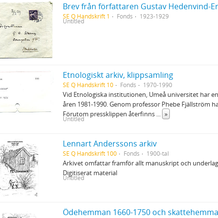
Brev från författaren Gustav Hedenvind-E
SE Q Handskrift 1
Fonds
1923-1929
Untitled
Etnologiskt arkiv, klippsamling
SE Q Handskrift 10
Fonds
1970-1990
Vid Etnologiska institutionen, Umeå universitet har e
åren 1981-1990. Genom professor Phebe Fjällström har 
Förutom pressklippen återfinns
...
»
Untitled
Lennart Anderssons arkiv
SE Q Handskrift 100
Fonds
1900-tal
Arkivet omfattar framför allt manuskript och underla
Digitiserat material
Untitled
Ödehemman 1660-1750 och skattehemman