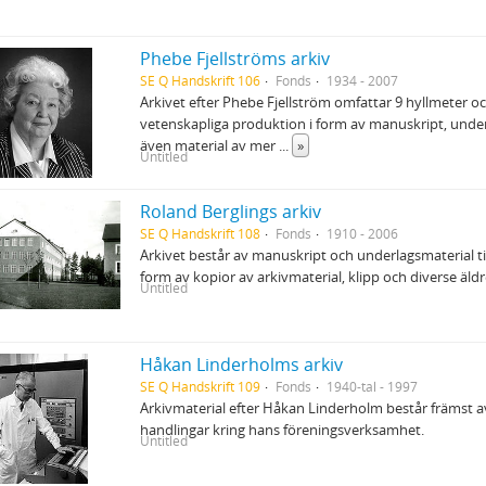
Phebe Fjellströms arkiv
SE Q Handskrift 106
Fonds
1934 - 2007
Arkivet efter Phebe Fjellström omfattar 9 hyllmeter och
vetenskapliga produktion i form av manuskript, underl
även material av mer
...
»
Untitled
Roland Berglings arkiv
SE Q Handskrift 108
Fonds
1910 - 2006
Arkivet består av manuskript och underlagsmaterial til
form av kopior av arkivmaterial, klipp och diverse äl
Untitled
Håkan Linderholms arkiv
SE Q Handskrift 109
Fonds
1940-tal - 1997
Arkivmaterial efter Håkan Linderholm består främst 
handlingar kring hans föreningsverksamhet.
Untitled