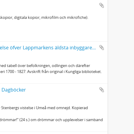
kopior, digitala kopior, mikrofilm och mikrofiche).
Holmström, Eric, (1777 - 1847): Kort berättelse öfver Lappmarkens äldsta inbyggare... 1700 - 1827
ed tabell över befolkningen, odlingen och därefter
700 - 1827. Avskrift från original i Kungliga biblioteket.
): Dagböcker
r Stenbergs vistelse i Umeå med omnejd. Kopierad
a drömmar!" (24 s.) om drömmar och upplevelser i samband