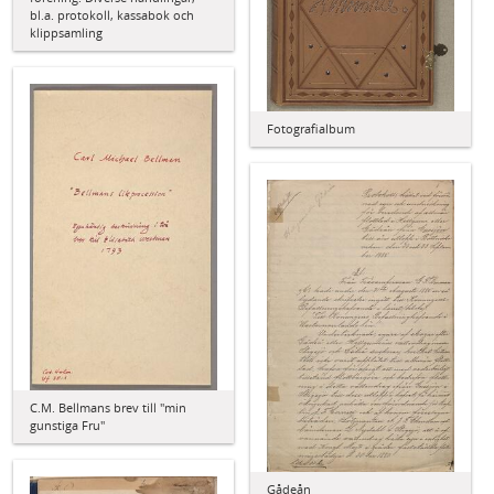
bl.a. protokoll, kassabok och
klippsamling
Fotografialbum
C.M. Bellmans brev till "min
gunstiga Fru"
Gådeån