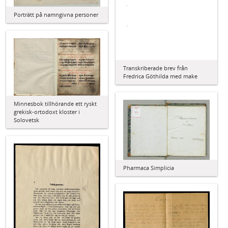
Porträtt på namngivna personer
Transkriberade brev från
Fredrica Göthilda med make
Minnesbok tillhörande ett ryskt
grekisk-ortodoxt kloster i
Solovetsk
Pharmaca Simplicia