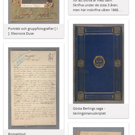
för att blifva af med dem.
Skrifna under de sista 3 åren,
men här inskrifna våren 1868... .
Porträtt och gruppfotografier [ I
]: Eleonora Duse
Gösta Berlings saga -
tävlingsmanuskriptet
Romarblod