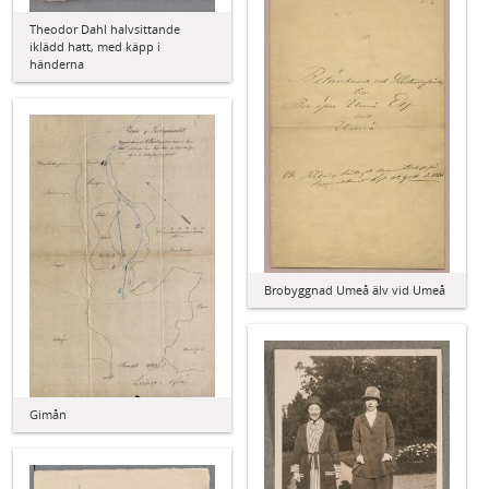
Theodor Dahl halvsittande
iklädd hatt, med käpp i
händerna
Brobyggnad Umeå älv vid Umeå
Gimån