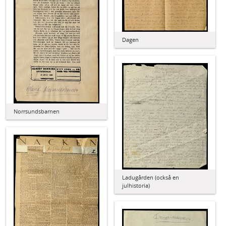
Dagen
Norrsundsbarnen
Ladugården (också en
julhistoria)