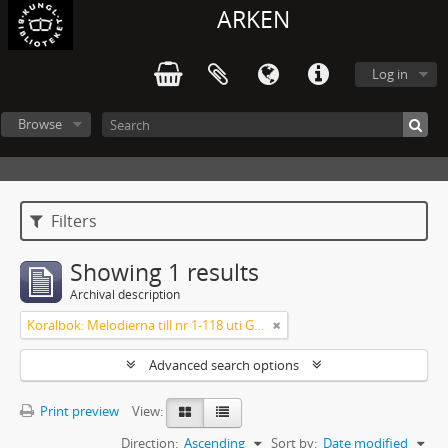
ARKEN
Log in
Browse
Filters
Showing 1 results
Archival description
Koralbok: Melodierna till nr 1-118 uti Gamla Psalmboken, enstämmigt satta
Advanced search options
Print preview
View:
Direction:
Ascending
Sort by:
Date modified