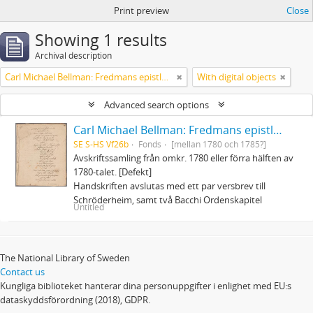
Print preview
Close
Showing 1 results
Archival description
Carl Michael Bellman: Fredmans epistlar och sånger m.fl. Bellman-texter
With digital objects
Advanced search options
Carl Michael Bellman: Fredmans epistlar och sånger m.fl. Bellman-texter
SE S-HS Vf26b
Fonds
[mellan 1780 och 1785?]
Avskriftssamling från omkr. 1780 eller förra hälften av
1780-talet. [Defekt]
Handskriften avslutas med ett par versbrev till
Schröderheim, samt två Bacchi Ordenskapitel
Untitled
The National Library of Sweden
Contact us
Kungliga biblioteket hanterar dina personuppgifter i enlighet med EU:s
dataskyddsförordning (2018), GDPR.