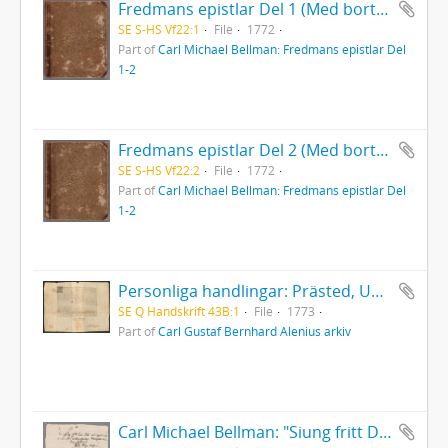
Fredmans epistlar Del 1 (Med bortriven dedikation)
SE S-HS Vf22:1
File
1772
Part of
Carl Michael Bellman: Fredmans epistlar Del
1-2
Fredmans epistlar Del 2 (Med bortriven dedikation)
SE S-HS Vf22:2
File
1772
Part of
Carl Michael Bellman: Fredmans epistlar Del
1-2
Personliga handlingar: Prästed, Uppsala 1773
SE Q Handskrift 43B:1
File
1773
Part of
Carl Gustaf Bernhard Alenius arkiv
Carl Michael Bellman: "Siung fritt Dens Skål wid cyperwin ... "