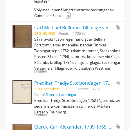
Jésuites"
Volymen innehåller ett trettiotal teckningar av
Gabriel de Saint-
...
»
Carl Michael Bellman: Tillfällige verser och rim skrifne och hopsamlade innom ett hus, där Auctor finner sig älskad och wälkommen
SE S-HS Vf33
Fonds
1700-tal
Såväl avskrift som egenhändigt av Bellman
Förutom verser innehåller bandet "Inrikes
Tidningar sept. 1782" (skämtnummer, Stockholms
Posten 31 okt. 1794), samt tryckta verser vid Claes
Rålambs bröllop 1794 och sju färglagda teckningar
Verserna är tillägnade fru Elisabeth Westman
Untitled
Predikan Tredje Storböndagen 1752 i Njurunda
SE Q Handskrift 23:13
Subfonds
1752
Part of
Diverse handlingar
Predikan Tredje Storböndagen 1752 i Njurunda av
sedermera komministern i Lillherdal Mårten
Larsson Thunborg.
Untitled
Clerck, Carl Alexander, 1709-1765. - Icones insectorum rariorum. (Pl.titelbl.) Stockholm. 1-2. 1759-65. [Del 1], Caroli Clerck reg: soc: scient: Upsal: membr: Icones insectorum rariorum cum nominibus eorum trivialibus, locisqve e C: Linnæi ... Syst: nat: allegatis Holmiæ 1759.. - 1759