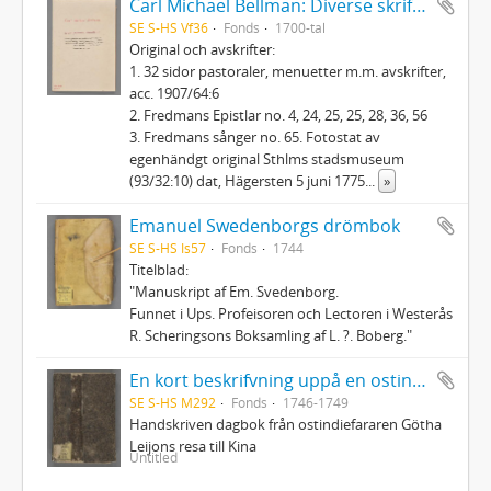
Carl Michael Bellman: Diverse skrifter
SE S-HS Vf36
Fonds
1700-tal
Original och avskrifter:
1. 32 sidor pastoraler, menuetter m.m. avskrifter,
acc. 1907/64:6
2. Fredmans Epistlar no. 4, 24, 25, 25, 28, 36, 56
3. Fredmans sånger no. 65. Fotostat av
egenhändgt original Sthlms stadsmuseum
(93/32:10) dat, Hägersten 5 juni 1775
...
»
Emanuel Swedenborgs drömbok
SE S-HS Is57
Fonds
1744
Titelblad:
"Manuskript af Em. Svedenborg.
Funnet i Ups. Profeisoren och Lectoren i Westerås
R. Scheringsons Boksamling af L. ?. Boberg."
En kort beskrifvning uppå en ostindisk resa till Canton uthi Chinah - förrättat af Carl Fredrich von Schantz ifrån åhr 1746 till åhr 1749
SE S-HS M292
Fonds
1746-1749
Handskriven dagbok från ostindiefararen Götha
Leijons resa till Kina
Untitled