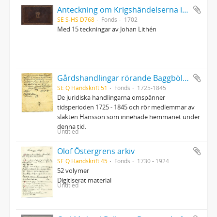
Anteckning om Krigshändelserna i Kurland uti Kon. Karl XIIs tid, under GeneralMajoren C.M. Stuart, af Er. Dahlberg
SE S-HS D768
Fonds
1702
Med 15 teckningar av Johan Lithén
Gårdshandlingar rörande Baggböle nr 1 i Umeå socken
SE Q Handskrift 51
Fonds
1725-1845
De juridiska handlingarna omspänner
tidsperioden 1725 - 1845 och rör medlemmar av
släkten Hansson som innehade hemmanet under
denna tid.
Untitled
Olof Östergrens arkiv
SE Q Handskrift 45
Fonds
1730 - 1924
52 volymer
Digitiserat material
Untitled