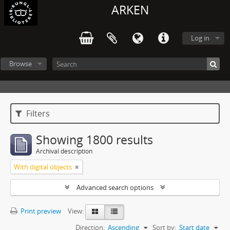
ARKEN
Log in
Browse
Filters
Showing 1800 results
Archival description
With digital objects
Advanced search options
Print preview
View:
Direction:
Ascending
Sort by:
Start date