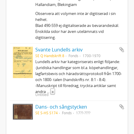
Hallandiam, Blekingiam
Observera att volymen inte är digitiserad i sin
helhet.
Blad 490-559 ej digitaliserade av bevarandeskäl.
Enskilda sidor har även utelämnats vid
digitisering.
Svante Lundells arkiv
SE Q Handskrift 8
Fonds
1700-1970
Lundells arkiv har kategoriserats enligt följande:
-Juridiska handlingar som bl.a. köpehandlingar,
lagfartsbevis och häradsrättsprotokoll från 1700-
och 1800- talen (handskrifts nr. 8:1 - 8:4).
-Manuskript till föredrag, tryckta artiklar samt
andra
...
»
Untitled
Dans- och sångstycken
SE S-HS S174
Fonds
17??-????