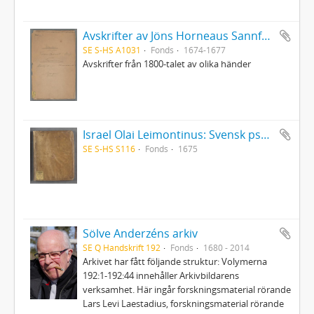
Avskrifter av Jöns Horneaus Sannfärdig berättelse om det för 100 år sedan förlupna grufverliga Trolldoms-Oväsendet i Sverige och Martin Brunnerus Betänkande om trolldomsväsendet
SE S-HS A1031
Fonds
1674-1677
Avskrifter från 1800-talet av olika händer
Israel Olai Leimontinus: Svensk psalmbok med sångnoter
SE S-HS S116
Fonds
1675
Sölve Anderzéns arkiv
SE Q Handskrift 192
Fonds
1680 - 2014
Arkivet har fått följande struktur: Volymerna
192:1-192:44 innehåller Arkivbildarens
verksamhet. Här ingår forskningsmaterial rörande
Lars Levi Laestadius, forskningsmaterial rörande