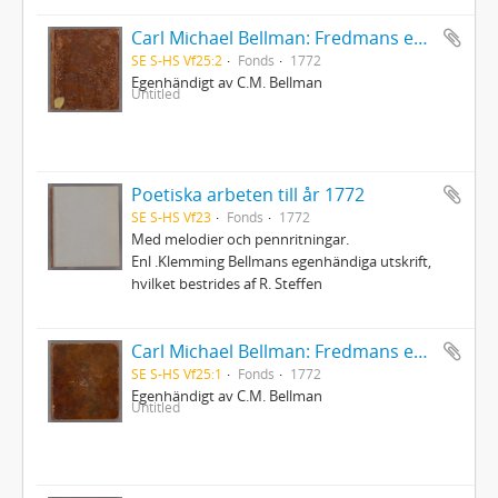
Carl Michael Bellman: Fredmans epistlar [dedicerade till J.D. Duwall] Del 2
SE S-HS Vf25:2
Fonds
1772
Egenhändigt av C.M. Bellman
Untitled
Poetiska arbeten till år 1772
SE S-HS Vf23
Fonds
1772
Med melodier och pennritningar.
Enl .Klemming Bellmans egenhändiga utskrift,
hvilket bestrides af R. Steffen
Carl Michael Bellman: Fredmans epistlar [dedicerade till J.D. Duwall] Del 1
SE S-HS Vf25:1
Fonds
1772
Egenhändigt av C.M. Bellman
Untitled