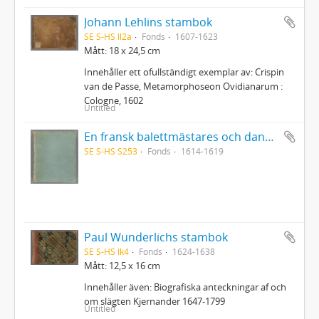
Johann Lehlins stambok
SE S-HS Il2a
Fonds
1607-1623
Mått: 18 x 24,5 cm
Innehåller ett ofullständigt exemplar av: Crispin
van de Passe, Metamorphoseon Ovidianarum :
Cologne, 1602
Untitled
En fransk balettmästares och danslärares i Bruxelles 1614-19 anteckningsbok
SE S-HS S253
Fonds
1614-1619
Paul Wunderlichs stambok
SE S-HS Ik4
Fonds
1624-1638
Mått: 12,5 x 16 cm
Innehåller även: Biografiska anteckningar af och
om slägten Kjernander 1647-1799
Untitled