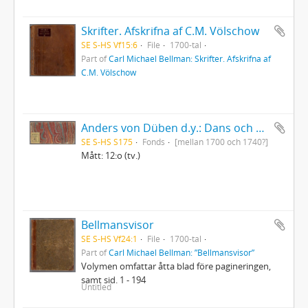
Skrifter. Afskrifna af C.M. Völschow
SE S-HS Vf15:6
File
1700-tal
Part of
Carl Michael Bellman: Skrifter. Afskrifna af
C.M. Völschow
Anders von Düben d.y.: Dans och sångmelodier samt marscher etc., dels i gammal tabulatur, dels i fem-linjesystemets notskrift
SE S-HS S175
Fonds
[mellan 1700 och 1740?]
Mått: 12:o (tv.)
Bellmansvisor
SE S-HS Vf24:1
File
1700-tal
Part of
Carl Michael Bellman: ”Bellmansvisor”
Volymen omfattar åtta blad före pagineringen,
samt sid. 1 - 194
Untitled