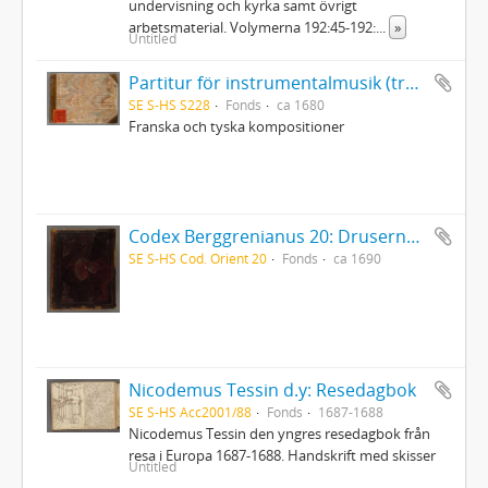
undervisning och kyrka samt övrigt
arbetsmaterial. Volymerna 192:45-192:
...
»
Untitled
Partitur för instrumentalmusik (trestämmig sättning) i tabulatur
SE S-HS S228
Fonds
ca 1680
Franska och tyska kompositioner
Codex Berggrenianus 20: Drusernas på Libanon heliga bok
SE S-HS Cod. Orient 20
Fonds
ca 1690
Nicodemus Tessin d.y: Resedagbok
SE S-HS Acc2001/88
Fonds
1687-1688
Nicodemus Tessin den yngres resedagbok från
resa i Europa 1687-1688. Handskrift med skisser
Untitled