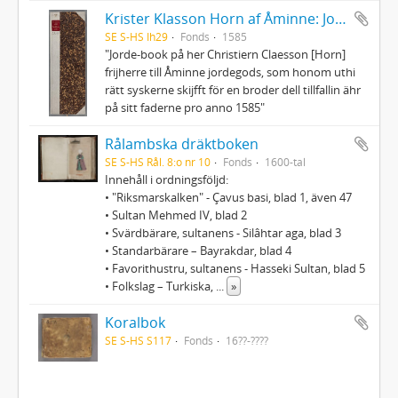
Krister Klasson Horn af Åminne: Jordebok
SE S-HS Ih29
Fonds
1585
"Jorde-book på her Christiern Claesson [Horn]
frijherre till Åminne jordegods, som honom uthi
rätt syskerne skijfft för en broder dell tillfallin ähr
på sitt faderne pro anno 1585"
Rålambska dräktboken
SE S-HS Rål. 8:o nr 10
Fonds
1600-tal
Innehåll i ordningsföljd:
• "Riksmarskalken" - Çavus basi, blad 1, även 47
• Sultan Mehmed IV, blad 2
• Svärdbärare, sultanens - Silâhtar aga, blad 3
• Standarbärare – Bayrakdar, blad 4
• Favorithustru, sultanens - Hasseki Sultan, blad 5
• Folkslag – Turkiska,
...
»
Koralbok
SE S-HS S117
Fonds
16??-????