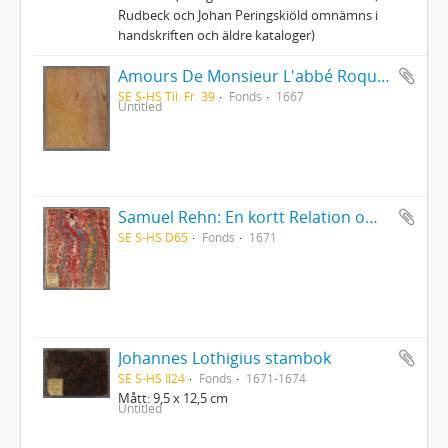
Rudbeck och Johan Peringskiöld omnämns i
handskriften och äldre kataloger)
Amours De Monsieur L'abbé Roquette avec Mademoiselle de Montauzier par Monsieur L'abbé Le Camus 1667
SE S-HS Til. Fr. 39
Fonds
1667
Untitled
Samuel Rehn: En kortt Relation om Lapparnes lefwarne och sedher, wijdskiepellser, sampt i många stycken grofwe wildfarellser
SE S-HS D65
Fonds
1671
Johannes Lothigius stambok
SE S-HS Il24
Fonds
1671-1674
Mått: 9,5 x 12,5 cm
Untitled