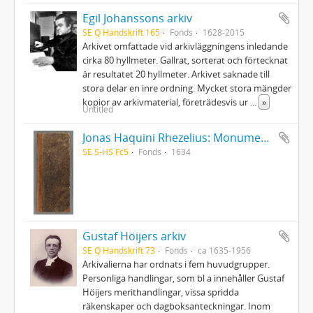
Egil Johanssons arkiv
SE Q Handskrift 165
Fonds
1628-2015
Arkivet omfattade vid arkivläggningens inledande
cirka 80 hyllmeter. Gallrat, sorterat och förtecknat
är resultatet 20 hyllmeter. Arkivet saknade till
stora delar en inre ordning. Mycket stora mängder
kopior av arkivmaterial, företrädesvis ur
...
»
Untitled
Jonas Haquini Rhezelius: Monumenta runica in Ölandia comitatu Regni Sveciæ Gothiaquæ
SE S-HS Fc5
Fonds
1634
Gustaf Höijers arkiv
SE Q Handskrift 73
Fonds
ca 1635-1956
Arkivalierna har ordnats i fem huvudgrupper.
Personliga handlingar, som bl a innehåller Gustaf
Höijers merithandlingar, vissa spridda
räkenskaper och dagboksanteckningar. Inom