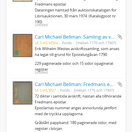
Fredmans epistlar
Dateringen hämtad från auktionskatalogen för
Librisauktionen, 30 mars 1974. (Katalogpost nr
190)
Untitled
Carl Michael Bellman: Samling av visor och mindre poemer
SE S-HS Vf26a
Fonds
[mellan 1770 och 1790?]
Erik Wilhelm Westes avskriftssamling, som anses
ha legat till grund för Epistelutgåvan 1790.
229 paginerade sidor och 15 sidor opaginerat
register
Untitled
Carl Michael Bellman: Fredmans epistlar m.m.
SE S-HS Vf27
Fonds
[mellan 1770 och 1790?]
72 dikter i samtida avskrift, nästan alla tillhörande
Fredmans epistlar.
Epistlarnas nummer anges annorlunda jämfört
med de tryckta upplagorna.
Gråblått pappband. 180 paginerade sidor, med
register i början.