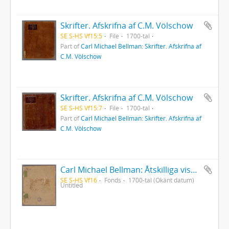
Skrifter. Afskrifna af C.M. Völschow
SE S-HS Vf15:5
File
1700-tal
Part of
Carl Michael Bellman: Skrifter. Afskrifna af
C.M. Völschow
Skrifter. Afskrifna af C.M. Völschow
SE S-HS Vf15:7
File
1700-tal
Part of
Carl Michael Bellman: Skrifter. Afskrifna af
C.M. Völschow
Carl Michael Bellman: Åtskilliga visor, samt en del af dess Fredmans epistlar
SE S-HS Vf16
Fonds
1700-tal (Okänt datum)
Untitled