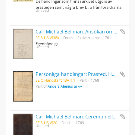
De handlingar som finns i arkivet utgörs av
prästeden samt några brev bl. a från föräldrarna.
Untitled
Carl Michael Bellman: Ansökan om konfirmationsfullmakt på sekreterarebeställningen i Nummerlotteriet
SE S-HS Vf38k
Fonds
Skriven senast 1781
Egenhändigt
Untitled
Personliga handlingar: Prästed, Härnösand 1768
SE Q Handskrift 43A:1:1
Part
1768
Part of
Anders Alenius arkiv
Carl Michael Bellman: Ceremonielle vid Parentation i Riddar-Capittlet af de Två Förgyllta Svinen, hållen öfver Bränvinsbrännaren och Ridd. Lundholm d.15 Okt.1769 af Ordensparentatorn... Janke Jensen
SE S-HS Vf20
Fonds
1769
Untitled