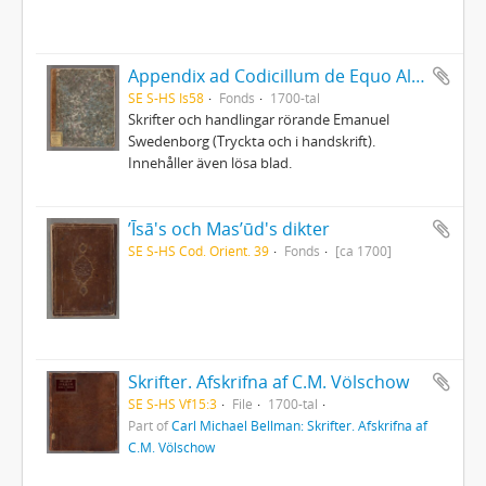
Appendix ad Codicillum de Equo Albo
SE S-HS Is58
Fonds
1700-tal
Skrifter och handlingar rörande Emanuel
Swedenborg (Tryckta och i handskrift).
Innehåller även lösa blad.
ʼĪsā's och Masʼūd's dikter
SE S-HS Cod. Orient. 39
Fonds
[ca 1700]
Skrifter. Afskrifna af C.M. Völschow
SE S-HS Vf15:3
File
1700-tal
Part of
Carl Michael Bellman: Skrifter. Afskrifna af
C.M. Völschow