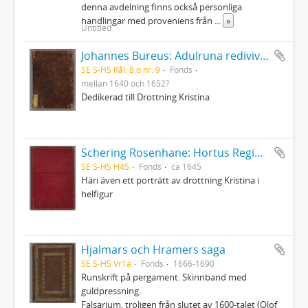
denna avdelning finns också personliga
handlingar med proveniens från
...
»
Untitled
Johannes Bureus: Adulruna rediviva seu sapientia Sveorum veterum de mysteriis alphabeti trium coronarum regni Fulkandiarum seu Svethiae antiquissimae
SE S-HS Rål. 8:o nr. 9
Fonds
mellan 1640 och 1652?
Dedikerad till Drottning Kristina
Schering Rosenhane: Hortus Regius - Drottning Christinas stamträd med emblemata politica
SE S-HS H45
Fonds
ca 1645
Häri även ett porträtt av drottning Kristina i
helfigur
Hjalmars och Hramers saga
SE S-HS Vr1a
Fonds
1666-1690
Runskrift på pergament. Skinnband med
guldpressning.
Falsarium, troligen från slutet av 1600-talet (Olof