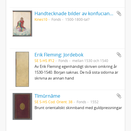
Handtecknade bilder av konfucianska och daoistiska lärda eller heliga personer från Kina
Kines10
Fonds
1500-1800-tal?
Erik Fleming: Jordebok
SE S-HS If12
Fonds
mellan 1530 och 1540
Av Erik Fleming egenhändigt skriven omkring år
1530-1540. Början saknas. De två sista sidorna är
skrivna av annan hand
Tīmūrnāme
SE S-HS Cod. Orient. 38
Fonds
1552
Brunt orientaliskt skinnband med guldpressningar