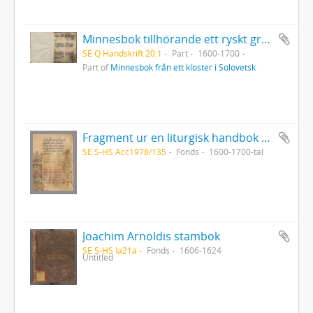
Minnesbok tillhörande ett ryskt grekisk-ortodoxt kloster i Solovetsk
SE Q Handskrift 20:1
Part
1600-1700
Part of
Minnesbok från ett kloster i Solovetsk
Fragment ur en liturgisk handbok gällande för den grekisk-ortodoxa kyrkan
SE S-HS Acc1978/135
Fonds
1600-1700-tal
Joachim Arnoldis stambok
SE S-HS Ia21a
Fonds
1606-1624
Untitled