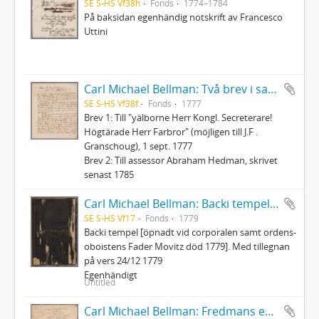
SE S-HS Vf38h
Fonds
1774–1784
På baksidan egenhändig notskrift av Francesco
Uttini
Carl Michael Bellman: Två brev i samtida avskrift
SE S-HS Vf38f
Fonds
1777
Brev 1: Till "yälborne Herr Kongl. Secreterare!
Högtärade Herr Farbror" (möjligen till J.F .
Granschoug), 1 sept. 1777
Brev 2: Till assessor Abraham Hedman, skrivet
senast 1785
Carl Michael Bellman: Backi tempel [öpnadt vid corporalen samt ordens-oboistens Fader Movitz död 1779]
SE S-HS Vf17
Fonds
1779
Backi tempel [öpnadt vid corporalen samt ordens-
oboistens Fader Movitz död 1779]. Med tillegnan
på vers 24/12 1779
Egenhändigt
Untitled
Carl Michael Bellman: Fredmans epistlar och sånger m.fl. Bellman-texter