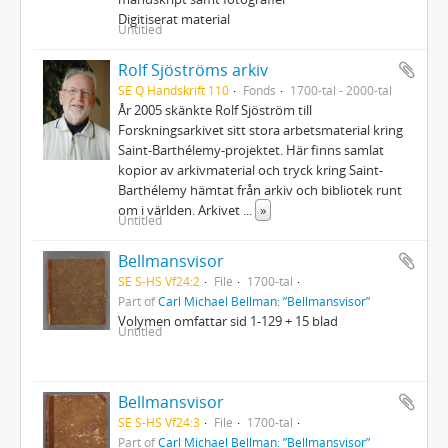
Digitiserat material
Untitled
Rolf Sjöströms arkiv
SE Q Handskrift 110
Fonds
1700-tal - 2000-tal
År 2005 skänkte Rolf Sjöström till
Forskningsarkivet sitt stora arbetsmaterial kring
Saint-Barthélemy-projektet. Här finns samlat
kopior av arkivmaterial och tryck kring Saint-
Barthélemy hämtat från arkiv och bibliotek runt
om i världen. Arkivet
...
»
Untitled
Bellmansvisor
SE S-HS Vf24:2
File
1700-tal
Part of
Carl Michael Bellman: ”Bellmansvisor”
Volymen omfattar sid 1-129 + 15 blad
Untitled
Bellmansvisor
SE S-HS Vf24:3
File
1700-tal
Part of
Carl Michael Bellman: ”Bellmansvisor”