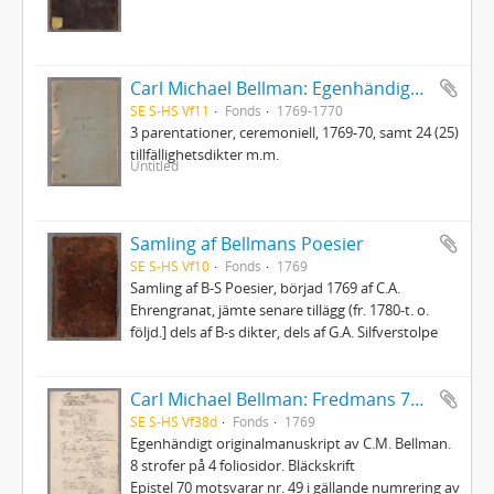
Carl Michael Bellman: Egenhändiga koncepter
SE S-HS Vf11
Fonds
1769-1770
3 parentationer, ceremoniell, 1769-70, samt 24 (25)
tillfällighetsdikter m.m.
Untitled
Samling af Bellmans Poesier
SE S-HS Vf10
Fonds
1769
Samling af B-S Poesier, börjad 1769 af C.A.
Ehrengranat, jämte senare tillägg (fr. 1780-t. o.
följd.] dels af B-s dikter, dels af G.A. Silfverstolpe
Carl Michael Bellman: Fredmans 70:e Epistel. Om landstigningen wid Klubben i Mälarn en höst-afton 1769
SE S-HS Vf38d
Fonds
1769
Egenhändigt originalmanuskript av C.M. Bellman.
8 strofer på 4 foliosidor. Bläckskrift
Epistel 70 motsvarar nr. 49 i gällande numrering av