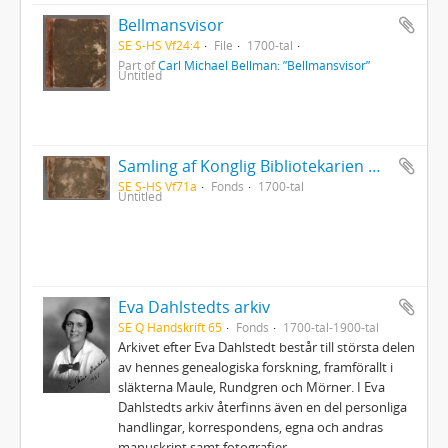
Bellmansvisor
SE S-HS Vf24:4
File
1700-tal
Part of
Carl Michael Bellman: ”Bellmansvisor”
Untitled
Samling af Konglig Bibliotekarien Olof Dalins versar
SE S-HS Vf71a
Fonds
1700-tal
Untitled
Eva Dahlstedts arkiv
SE Q Handskrift 65
Fonds
1700-tal-1900-tal
Arkivet efter Eva Dahlstedt består till största delen
av hennes genealogiska forskning, framförallt i
släkterna Maule, Rundgren och Mörner. I Eva
Dahlstedts arkiv återfinns även en del personliga
handlingar, korrespondens, egna och andras
manuskript samt fotografier