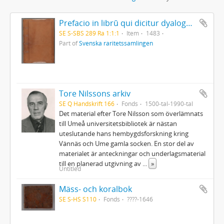
Prefacio in librū qui dicitur dyalogus creaturar[um] moralizatus omni materie morali iocundo et edificatiuo modo applicabilis. - 1483
SE S-SBS 289 Ra 1:1:1
Item
1483
Part of
Svenska raritetssamlingen
Tore Nilssons arkiv
SE Q Handskrift 166
Fonds
1500-tal-1990-tal
Det material efter Tore Nilsson som överlämnats
till Umeå universitetsbibliotek är nästan
uteslutande hans hembygdsforskning kring
Vännäs och Ume gamla socken. En stor del av
materialet är anteckningar och underlagsmaterial
till en planerad utgivning av
...
»
Untitled
Mäss- och koralbok
SE S-HS S110
Fonds
????-1646