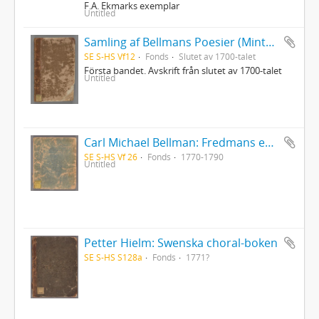
F.A. Ekmarks exemplar
Untitled
Samling af Bellmans Poesier (Mintons ex.)
SE S-HS Vf12
Fonds
Slutet av 1700-talet
Första bandet. Avskrift från slutet av 1700-talet
Untitled
Carl Michael Bellman: Fredmans epistlar [Nechers ex.]. Ep. 1-50
SE S-HS Vf 26
Fonds
1770-1790
Untitled
Petter Hielm: Swenska choral-boken
SE S-HS S128a
Fonds
1771?