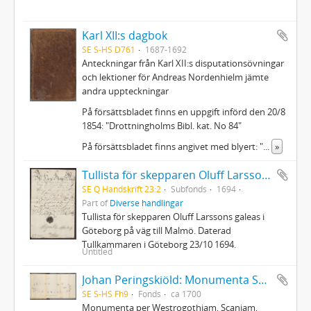
Karl XII:s dagbok
SE S-HS D761
1687-1692
Anteckningar från Karl XII:s disputationsövningar
och lektioner för Andreas Nordenhielm jämte
andra uppteckningar
På försättsbladet finns en uppgift införd den 20/8
1854: "Drottningholms Bibl. kat. No 84"
På försättsbladet finns angivet med blyert: "
...
»
Tullista för skepparen Oluff Larssons galeas
SE Q Handskrift 23:2
Subfonds
1694
Part of
Diverse handlingar
Tullista för skepparen Oluff Larssons galeas i
Göteborg på väg till Malmö. Daterad
Tullkammaren i Göteborg 23/10 1694.
Untitled
Johan Peringskiöld: Monumenta Sveo-Gothorum
SE S-HS Fh9
Fonds
ca 1700
Monumenta per Westrogothiam, Scaniam,