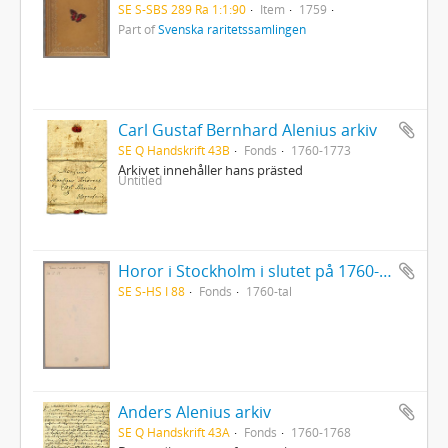
SE S-SBS 289 Ra 1:1:90
Item
1759
Part of
Svenska raritetssamlingen
Carl Gustaf Bernhard Alenius arkiv
SE Q Handskrift 43B
Fonds
1760-1773
Arkivet innehåller hans prästed
Untitled
Horor i Stockholm i slutet på 1760-talet
SE S-HS I 88
Fonds
1760-tal
Anders Alenius arkiv
SE Q Handskrift 43A
Fonds
1760-1768