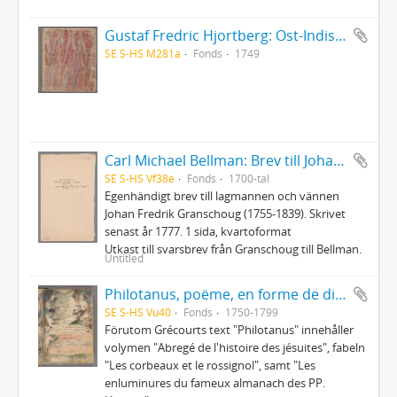
Gustaf Fredric Hjortberg: Ost-Indisk resa
SE S-HS M281a
Fonds
1749
Carl Michael Bellman: Brev till Johan Fredrik Granschoug
SE S-HS Vf38e
Fonds
1700-tal
Egenhändigt brev till lagmannen och vännen
Johan Fredrik Granschoug (1755-1839). Skrivet
senast år 1777. 1 sida, kvartoformat
Utkast till svarsbrev från Granschoug till Bellman.
Untitled
Philotanus, poëme, en forme de dialogue, ou l'histoire de la constitution unigenitus
SE S-HS Vu40
Fonds
1750-1799
Förutom Grécourts text "Philotanus" innehåller
volymen "Abregé de l'histoire des jésuites", fabeln
"Les corbeaux et le rossignol", samt "Les
enluminures du fameux almanach des PP.