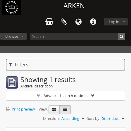
ARKEN
Log in
Browse
Filters
Showing 1 results
Archival description
Advanced search options
Print preview
View:
Direction:
Ascending
Sort by:
Start date