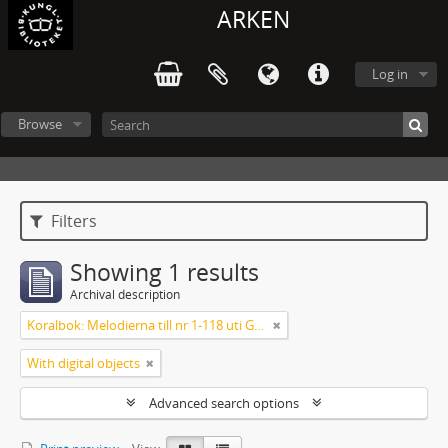
ARKEN
Log in
Browse
Filters
Showing 1 results
Archival description
Koralbok: Melodierna till nr 1-118 uti Gamla Psalmboken, enstämmigt satta
With digital objects
Advanced search options