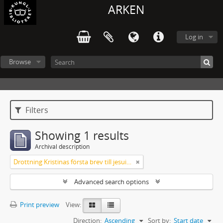
ARKEN
Log in
Browse
Filters
Showing 1 results
Archival description
Drottning Kristinas första brev till jesuitgeneralen 1651
Advanced search options
Print preview
View:
Direction:
Ascending
Sort by:
Start date