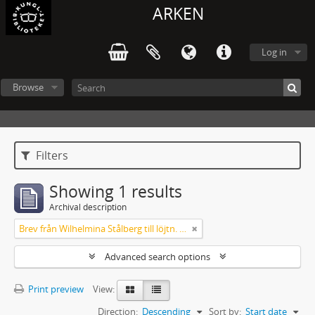
ARKEN
Log in
Browse
Filters
Showing 1 results
Archival description
Brev från Wilhelmina Stålberg till löjtn. Ridderstad 1857
Advanced search options
Print preview
View:
Direction:
Descending
Sort by:
Start date