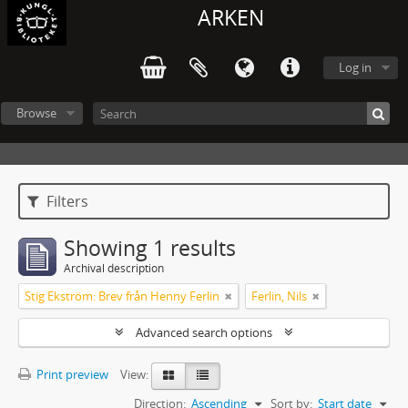
ARKEN
Log in
Browse
Filters
Showing 1 results
Archival description
Stig Ekström: Brev från Henny Ferlin
Ferlin, Nils
Advanced search options
Print preview
View:
Direction:
Ascending
Sort by:
Start date