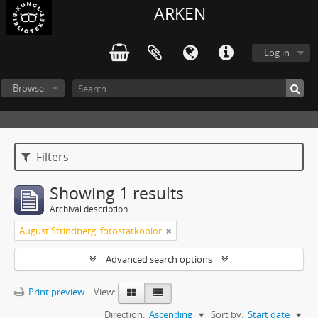
ARKEN
Log in
Browse
Filters
Showing 1 results
Archival description
August Strindberg: fotostatkopior
Advanced search options
Print preview
View:
Direction:
Ascending
Sort by:
Start date