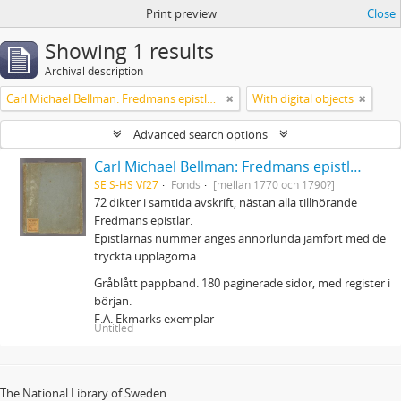
Print preview
Close
Showing 1 results
Archival description
Carl Michael Bellman: Fredmans epistlar m.m.
With digital objects
Advanced search options
Carl Michael Bellman: Fredmans epistlar m.m.
SE S-HS Vf27
Fonds
[mellan 1770 och 1790?]
72 dikter i samtida avskrift, nästan alla tillhörande
Fredmans epistlar.
Epistlarnas nummer anges annorlunda jämfört med de
tryckta upplagorna.
Gråblått pappband. 180 paginerade sidor, med register i
början.
F.A. Ekmarks exemplar
Untitled
The National Library of Sweden