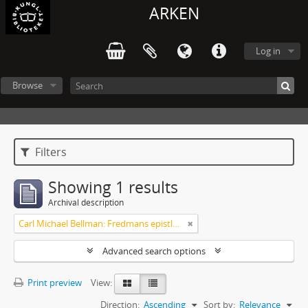
ARKEN
Log in
Browse
Filters
Showing 1 results
Archival description
Carl Michael Bellman: Fredmans epistlar m.m.
Advanced search options
Print preview
View:
Direction:
Ascending
Sort by:
Relevance