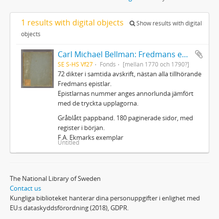
1 results with digital objects
Show results with digital
objects
Carl Michael Bellman: Fredmans epistlar m.m.
SE S-HS Vf27
Fonds
[mellan 1770 och 1790?]
72 dikter i samtida avskrift, nästan alla tillhörande
Fredmans epistlar.
Epistlarnas nummer anges annorlunda jämfört
med de tryckta upplagorna.
Gråblått pappband. 180 paginerade sidor, med
register i början.
F.A. Ekmarks exemplar
Untitled
The National Library of Sweden
Contact us
Kungliga biblioteket hanterar dina personuppgifter i enlighet med
EU:s dataskyddsförordning (2018), GDPR.