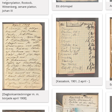
helgonplattor, Rostock,
A
Ett drömspel
Wittenberg, senare plattor,
Johan III
[Kassabok, 1901, 2 april - ].
E
[Dagboksanteckningar m. m.
började april 1908].