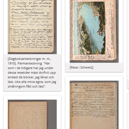
[Dagboksanteckningar m. m.,
1910]. Pärmanteckning: "Här
[Resa i Schweiz].
som i de tidigare har jag under
dessa resetider mäst skrifvit upp
endast de böcker, jag lånat och
läst, icke alla mina egna, som jag
småningom fått och läst".