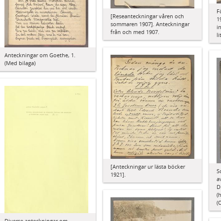
F
[Reseanteckningar våren och
1
sommaren 1907]. Anteckningar
i
från och med 1907.
l
Anteckningar om Goethe, 1.
(Med bilaga)
[Anteckningar ur lästa böcker
S
1921].
a
D
(
(
Diverse anteckningar om