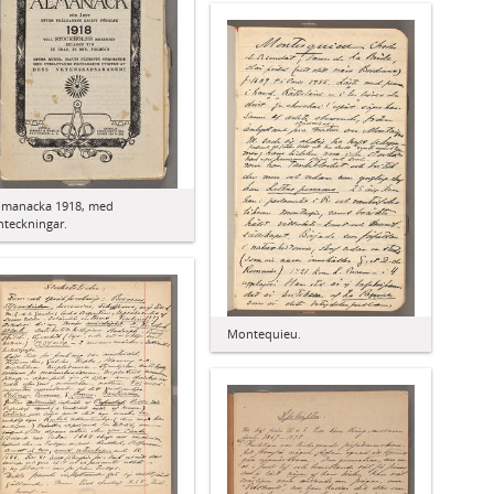
lmanacka 1918, med
nteckningar.
Montequieu.