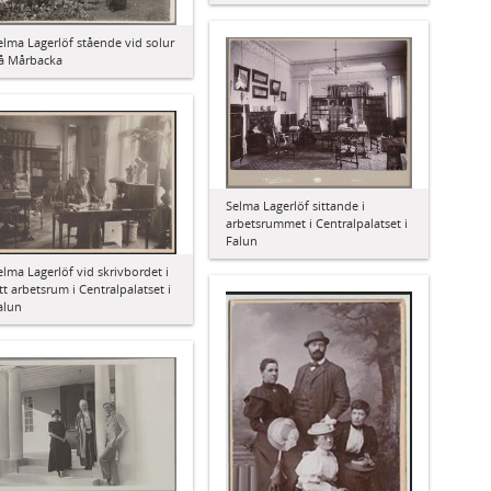
elma Lagerlöf stående vid solur
å Mårbacka
Selma Lagerlöf sittande i
arbetsrummet i Centralpalatset i
Falun
elma Lagerlöf vid skrivbordet i
itt arbetsrum i Centralpalatset i
alun