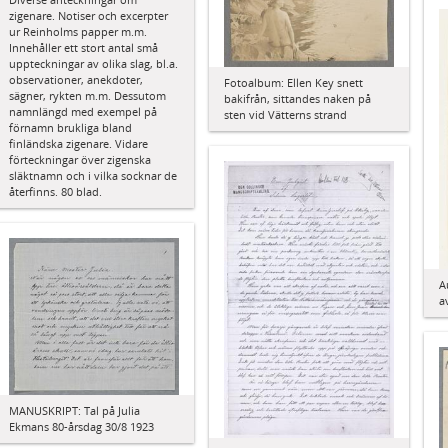
zigenare. Notiser och excerpter
ur Reinholms papper m.m.
Innehåller ett stort antal små
uppteckningar av olika slag, bl.a.
observationer, anekdoter,
Fotoalbum: Ellen Key snett
sägner, rykten m.m. Dessutom
bakifrån, sittandes naken på
namnlängd med exempel på
sten vid Vätterns strand
förnamn brukliga bland
finländska zigenare. Vidare
förteckningar över zigenska
släktnamn och i vilka socknar de
återfinns. 80 blad.
A
a
MANUSKRIPT: Tal på Julia
Ekmans 80-årsdag 30/8 1923