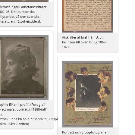
öreläsningar i arbetarinstitutet
902-03. Det europeiska
nflytandet på den svenska
itteraturen. [Storhetstiden].
Afskrifter af bref från U. v.
Feilitzen till Sven Bring 1867-
1872
ophie Elkan i profil. (Fotografi
v ett målat porträtt). [1880-tal?].
ig.
https://libris.kb.se/bib/8qhm1hj06x3pf496)
Olim L84:9:2-sviten)
Porträtt och gruppfotografier [ I