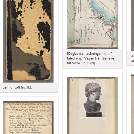
[Dagboksanteckningar m. m.]
A
Inledning: "Vägen från Geneve
a
till Nizza... " [1909].
Lermontoff [m. fl.].