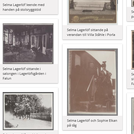
Selma Lagerlöf leende med
handen på stolsryggstöd
S
p
Selma Lagerlöf sittande på
verandan till Villa Ståhle i Porla
Selma Lagerlöf sittande i
salongen i Lagerlöfsgården i
S
Falun
s
F
Selma Lagerlöf och Sophie Elkan
på tåg