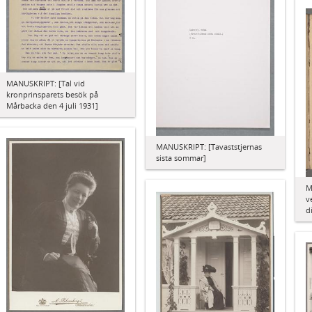
MANUSKRIPT: [Tal vid
kronprinsparets besök på
Mårbacka den 4 juli 1931]
MANUSKRIPT: [Tavaststjernas
sista sommar]
M
v
d