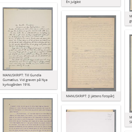
En julgäst
M
g
MANUSKRIPT: Till Gundla
Gumælius. Vid graven på Nya
kyrkogården 1916.
MANUSKRIPT: [I jättens fotspår]
M
S