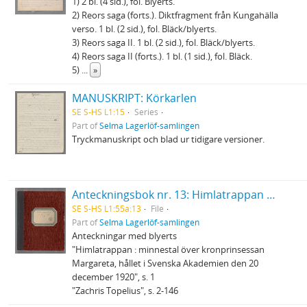
1) 2 bl. (4 sid.), fol. Blyerts.
2) Reors saga (forts.). Diktfragment från Kungahälla
verso. 1 bl. (2 sid.), fol. Bläck/blyerts.
3) Reors saga II. 1 bl. (2 sid.), fol. Bläck/blyerts.
4) Reors saga II (forts.). 1 bl. (1 sid.), fol. Bläck.
5)
...
»
MANUSKRIPT: Körkarlen
SE S-HS L1:15
Series
Part of
Selma Lagerlöf-samlingen
Tryckmanuskript och blad ur tidigare versioner.
Anteckningsbok nr. 13: Himlatrappan m.m.
SE S-HS L1:55a:13
File
Part of
Selma Lagerlöf-samlingen
Anteckningar med blyerts
"Himlatrappan : minnestal över kronprinsessan
Margareta, hållet i Svenska Akademien den 20
december 1920", s. 1
"Zachris Topelius", s. 2-146