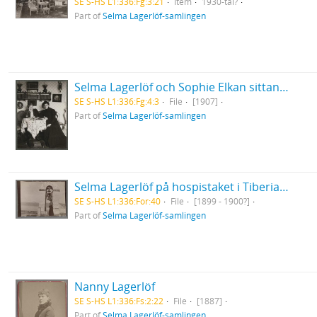
SE S-HS L1:336:Fg:3:21
Item
1930-tal?
Part of
Selma Lagerlöf-samlingen
Selma Lagerlöf och Sophie Elkan sittande vid litet runt bord
SE S-HS L1:336:Fg:4:3
File
[1907]
Part of
Selma Lagerlöf-samlingen
Selma Lagerlöf på hospistaket i Tiberias under sin Orientresa
SE S-HS L1:336:For:40
File
[1899 - 1900?]
Part of
Selma Lagerlöf-samlingen
Nanny Lagerlöf
SE S-HS L1:336:Fs:2:22
File
[1887]
Part of
Selma Lagerlöf-samlingen