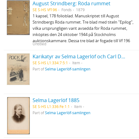
August Strindberg: Röda rummet
SE S-HS Vf196
Fonds
1879
1 kapsel, 178 folioblad. Manuskriptet till August
Strindbergs Röda rummet. Tre blad med titeln "Epilog",
vilka ursprungligen varit avsedda för Röda rummet,
inköptes den 24 oktober 1944 på Stockholms
auktionskammare. Dessa tre blad är fogade till Vf 196
Untitled
Karikatyr av Selma Lagerlöf och Carl David af Wirsén
SE S-HS L1:334:7:5:1
Item
Part of
Selma Lagerlöf-samlingen
Selma Lagerlöf 1885
SE S-HS L1:336:Fe:1:1
Item
Part of
Selma Lagerlöf-samlingen