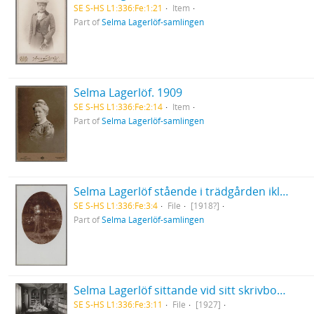
SE S-HS L1:336:Fe:1:21
Item
Part of
Selma Lagerlöf-samlingen
Selma Lagerlöf. 1909
SE S-HS L1:336:Fe:2:14
Item
Part of
Selma Lagerlöf-samlingen
Selma Lagerlöf stående i trädgården iklädd mönstrad klänning
SE S-HS L1:336:Fe:3:4
File
[1918?]
Part of
Selma Lagerlöf-samlingen
Selma Lagerlöf sittande vid sitt skrivbord i biblioteket på Mårbacka
SE S-HS L1:336:Fe:3:11
File
[1927]