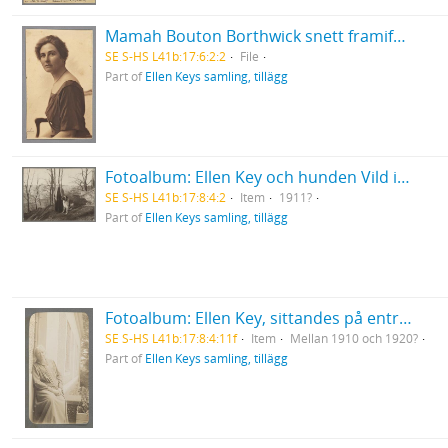
Mamah Bouton Borthwick snett framifrån, sittande på stol
SE S-HS L41b:17:6:2:2
File
Part of
Ellen Keys samling, tillägg
Fotoalbum: Ellen Key och hunden Vild intill trappan till Strand, med Vättern i fonden
SE S-HS L41b:17:8:4:2
Item
1911?
Part of
Ellen Keys samling, tillägg
Fotoalbum: Ellen Key, sittandes på entrétrappan till Strand
SE S-HS L41b:17:8:4:11f
Item
Mellan 1910 och 1920?
Part of
Ellen Keys samling, tillägg