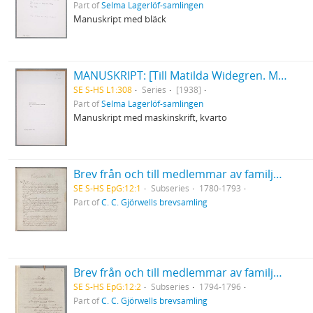
Part of
Selma Lagerlöf-samlingen
Manuskript med bläck
MANUSKRIPT: [Till Matilda Widegren. Minnesord]
SE S-HS L1:308
Series
[1938]
Part of
Selma Lagerlöf-samlingen
Manuskript med maskinskrift, kvarto
Brev från och till medlemmar av familjen Gjörwell
SE S-HS EpG:12:1
Subseries
1780-1793
Part of
C. C. Gjörwells brevsamling
Brev från och till medlemmar av familjen Gjörwell
SE S-HS EpG:12:2
Subseries
1794-1796
Part of
C. C. Gjörwells brevsamling