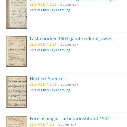
SE S-HS L41:2:29
Subseries
Part of
Ellen Keys samling
Lästa böcker 1903 (jämte referat, avskrifter, klipp m. m.).
SE S-HS L41:2:31
Subseries
Part of
Ellen Keys samling
Herbert Spencer.
SE S-HS L41:2:58
Subseries
Part of
Ellen Keys samling
Föreläsningar i arbetarinstitutet 1902-03. Det europeiska inflytandet på den svenska litteraturen. [Frihetstiden]. I detta häfte är några blad utskurna i början.
SE S-HS L41:3:3
Subseries