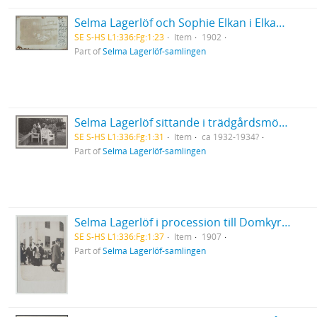
Selma Lagerlöf och Sophie Elkan i Elkans våning i Göteborg
SE S-HS L1:336:Fg:1:23
Item
1902
Part of
Selma Lagerlöf-samlingen
Selma Lagerlöf sittande i trädgårdsmöbler tillsammans med Valborg Olander och Ellen Lundgren
SE S-HS L1:336:Fg:1:31
Item
ca 1932-1934?
Part of
Selma Lagerlöf-samlingen
Selma Lagerlöf i procession till Domkyrkan under Linnéfesten i Uppsala då hon blev hedersdoktor
SE S-HS L1:336:Fg:1:37
Item
1907
Part of
Selma Lagerlöf-samlingen