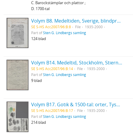
C. Barockstämplar och plattor ;
D. 1700-tal
Volym B8. Medeltiden, Sverige, blindpressade avrivningar
SE S-HS Acc2007/96:B:8
File
1935-2000
Part of
Sten G. Lindbergs samling
124 blad
Volym B14. Medeltid, Stockholm, Stierneld
SE S-HS Acc2007/96:B:14
File
1935-2000
Part of
Sten G. Lindbergs samling
9 blad
Volym B17. Gotik & 1500-tal: orter, Tyskland & Buda, Olmütz
SE S-HS Acc2007/96:B:17
File
1935-2000
Part of
Sten G. Lindbergs samling
214 blad