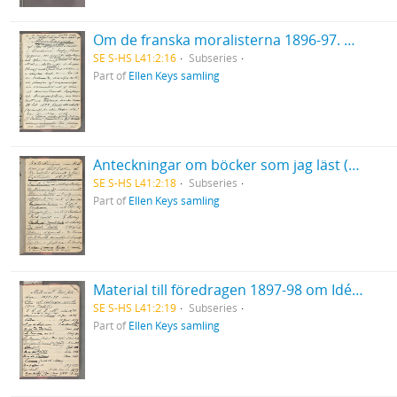
Om de franska moralisterna 1896-97. Del 2.
SE S-HS L41:2:16
Subseries
Part of
Ellen Keys samling
Anteckningar om böcker som jag läst (utom de till arbetet hörande) från september 1897.
SE S-HS L41:2:18
Subseries
Part of
Ellen Keys samling
Material till föredragen 1897-98 om Idéer och salonger under 1700-talet.
SE S-HS L41:2:19
Subseries
Part of
Ellen Keys samling