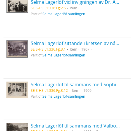
Selma Lagerlöf vid invigningen av Dr. Åbergs barnhem, Lappnäs i Sunne, Värmland 1928
SE S-HS L1:336:Fg:2:5
Item
Part of
Selma Lagerlöf-samlingen
Selma Lagerlöf sittande i kretsen av några familjemedlemmar i Centralpalatset i Falun
SE S-HS L1:336:Fg:3:1
Item
1907
Part of
Selma Lagerlöf-samlingen
Selma Lagerlöf tillsammans med Sophie Elkan, modern Louise Lagerlöf och Anna Oom på verandan, Mårbacka
SE S-HS L1:336:Fg:3:12
Item
1909
Part of
Selma Lagerlöf-samlingen
Selma Lagerlöf tillsammans med Valborg Olander och Ellen Lundgren i trädgården på Mårbacka