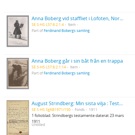
Anna Boberg vid staffliet i Lofoten, Norge
SE S-HS L57:8:2:1:4
Item
Part of
Ferdinand Bobergs samling
Anna Boberg går i sin båt från en trappa
SE S-HS L57:8:2:1:14
Item
Part of
Ferdinand Bobergs samling
August Strindberg: Min sista vilja : Testamente
SE S-HS SgKB1971/150
Fonds
1911
1 folioblad. Strindbergs testamente daterat 23 mars
1911
Untitled