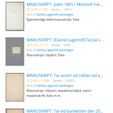
MANUSKRIPT: Julen 1865 / Mamsell Fredrika. En julhistoria
SE S-HS L1:162
Series
1891?
Part of
Selma Lagerlöf-samlingen
Egenhändigt bläckmanuskript, folio
MANUSKRIPT: [Daniel Lagerlöf] Tal på sjuttioårsdagen
SE S-HS L1:177
Series
1920
Part of
Selma Lagerlöf-samlingen
Manuskript i blyerts, folio
MANUSKRIPT: Tal avsett att hållas vid en författarkongress i Lübeck (på svenska och på tyska)
SE S-HS L1:259a
Series
[1931]
Part of
Selma Lagerlöf-samlingen
Manuskript i blyerts respektive bläck, samt i
maskinskrift, folio m.m.
MANUSKRIPT: Tal vid banketten den 20 november 1928