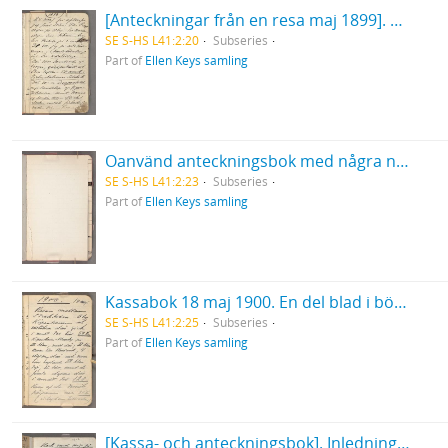
[Anteckningar från en resa maj 1899]. Blad i början och slutet utskurna.
SE S-HS L41:2:20
Subseries
Part of
Ellen Keys samling
Oanvänd anteckningsbok med några noteringar i första pärmen. Ett blad utrivet och marg.-registr. förstört.
SE S-HS L41:2:23
Subseries
Part of
Ellen Keys samling
Kassabok 18 maj 1900. En del blad i början utskurna.
SE S-HS L41:2:25
Subseries
Part of
Ellen Keys samling
[Kassa- och anteckningsbok]. Inledning: "Hade med mig på resan 15 juni [1902] till Båstad-Norge... ".