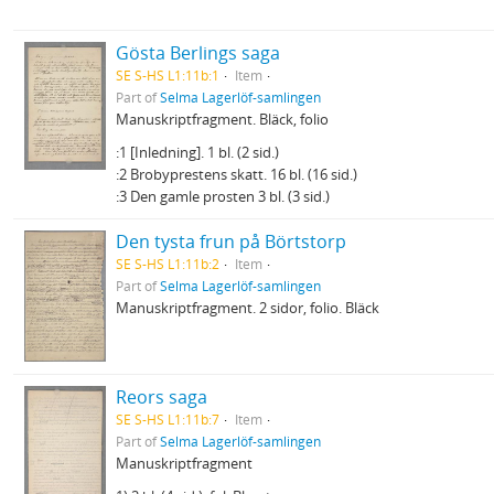
Gösta Berlings saga
SE S-HS L1:11b:1
Item
Part of
Selma Lagerlöf-samlingen
Manuskriptfragment. Bläck, folio
:1 [Inledning]. 1 bl. (2 sid.)
:2 Brobyprestens skatt. 16 bl. (16 sid.)
:3 Den gamle prosten 3 bl. (3 sid.)
Den tysta frun på Börtstorp
SE S-HS L1:11b:2
Item
Part of
Selma Lagerlöf-samlingen
Manuskriptfragment. 2 sidor, folio. Bläck
Reors saga
SE S-HS L1:11b:7
Item
Part of
Selma Lagerlöf-samlingen
Manuskriptfragment