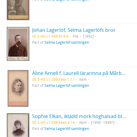
Johan Lagerlöf, Selma Lagerlöfs bror
SE S-HS L1:336:Fs:4:6
File
[1892]
Part of
Selma Lagerlöf-samlingen
Aline Arnell f. Laurell lärarinna på Mårbacka
SE S-HS L1:336:Faes:1:11
Item
Part of
Selma Lagerlöf-samlingen
Sophie Elkan, iklädd mörk höghalsad blus med plisseringar
SE S-HS L1:336:Faes:3:14
Item
[1890 -1899?]
Part of
Selma Lagerlöf-samlingen