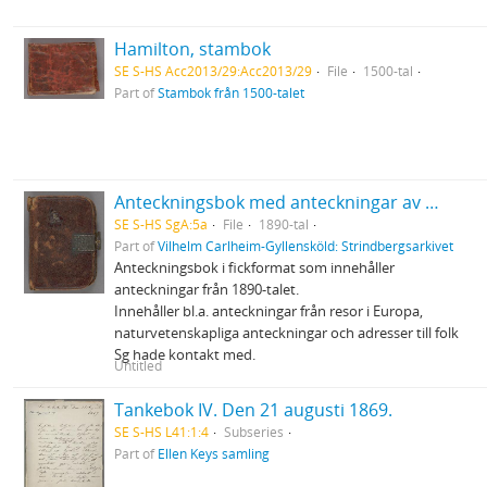
Hamilton, stambok
SE S-HS Acc2013/29:Acc2013/29
File
1500-tal
Part of
Stambok från 1500-talet
Anteckningsbok med anteckningar av Strindberg
SE S-HS SgA:5a
File
1890-tal
Part of
Vilhelm Carlheim-Gyllensköld: Strindbergsarkivet
Anteckningsbok i fickformat som innehåller
anteckningar från 1890-talet.
Innehåller bl.a. anteckningar från resor i Europa,
naturvetenskapliga anteckningar och adresser till folk
Sg hade kontakt med.
Untitled
Tankebok IV. Den 21 augusti 1869.
SE S-HS L41:1:4
Subseries
Part of
Ellen Keys samling