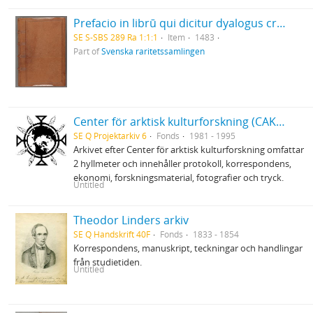
Prefacio in librū qui dicitur dyalogus creaturar[um] moralizatus omni materie morali iocundo et edificatiuo modo applicabilis. - 1483
SE S-SBS 289 Ra 1:1:1
Item
1483
Part of
Svenska raritetssamlingen
Center för arktisk kulturforskning (CAK) vid Umeå universitet
SE Q Projektarkiv 6
Fonds
1981 - 1995
Arkivet efter Center för arktisk kulturforskning omfattar
2 hyllmeter och innehåller protokoll, korrespondens,
ekonomi, forskningsmaterial, fotografier och tryck.
Untitled
Theodor Linders arkiv
SE Q Handskrift 40F
Fonds
1833 - 1854
Korrespondens, manuskript, teckningar och handlingar
från studietiden.
Untitled