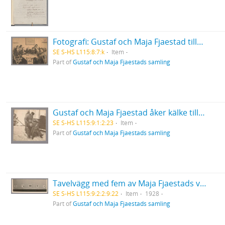
Fotografi: Gustaf och Maja Fjaestad tillsammans med övriga medlemmar i Teosofiska samfundet i Arvika, esoteriska kretsen
SE S-HS L115:8:7:k
Item
Part of
Gustaf och Maja Fjaestads samling
Gustaf och Maja Fjaestad åker kälke tillsammans med döttrarna Agneta och Monica
SE S-HS L115:9:1:2:23
Item
Part of
Gustaf och Maja Fjaestads samling
Tavelvägg med fem av Maja Fjaestads verk, utställda i London 1928
SE S-HS L115:9:2:2:9:22
Item
1928
Part of
Gustaf och Maja Fjaestads samling