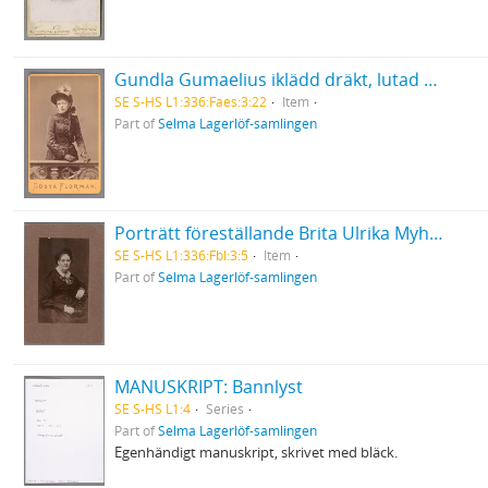
Gundla Gumaelius iklädd dräkt, lutad mot balustrad
SE S-HS L1:336:Faes:3:22
Item
Part of
Selma Lagerlöf-samlingen
Porträtt föreställande Brita Ulrika Myhrman
SE S-HS L1:336:Fbl:3:5
Item
Part of
Selma Lagerlöf-samlingen
MANUSKRIPT: Bannlyst
SE S-HS L1:4
Series
Part of
Selma Lagerlöf-samlingen
Egenhändigt manuskript, skrivet med bläck.