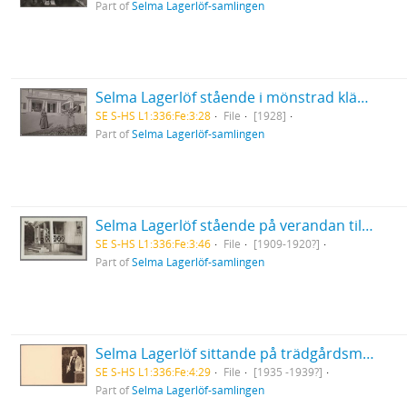
Part of
Selma Lagerlöf-samlingen
Selma Lagerlöf stående i mönstrad klänning vid solur på Mårbacka
SE S-HS L1:336:Fe:3:28
File
[1928]
Part of
Selma Lagerlöf-samlingen
Selma Lagerlöf stående på verandan till inspektorsbostaden Haget på Mårbacka
SE S-HS L1:336:Fe:3:46
File
[1909-1920?]
Part of
Selma Lagerlöf-samlingen
Selma Lagerlöf sittande på trädgårdsmur iklädd ljus kofta
SE S-HS L1:336:Fe:4:29
File
[1935 -1939?]
Part of
Selma Lagerlöf-samlingen