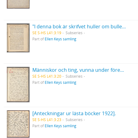
"I denna bok är skrifvet huller om buller, från 1901 och nu 1906 - ingen riktig följd".
SE S-HS L41:3:19
Subseries
Part of
Ellen Keys samling
Människor och ting, vunna under föredragsresan 1905.
SE S-HS L41:3:20
Subseries
Part of
Ellen Keys samling
[Anteckningar ur lästa böcker 1922].
SE S-HS L41:3:23
Subseries
Part of
Ellen Keys samling