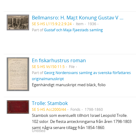
Bellmansro: H. Maj:t Konung Gustav V besökte Värmlandsutställningen den 6 maj 1936
SE S-HS L115:9:2:2:9:24
Item
1936
Part of
Gustaf och Maja Fjaestads samling
En fiskarhustrus roman
SE S-HS Vs150:11:5
File
Part of
Georg Nordensvans samling av svenska författares
originalmanuskript
Egenhändigt manuskript med bläck, folio
Trolle: Stambok
SE S-HS Acc2000/44
Fonds
1798-1860
Stambok som eventuellt tillhört Israel Leopold Trolle.
102 sidor. De flesta anteckningarna från åren 1798-1803
samt några senare tillägg från 1854-1860.
Untitled