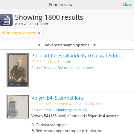
Print preview
Close
Showing 1800 results
Archival description
With digital objects
Advanced search options
Porträtt föreställande Karl Gustaf Adolf Brand
SE S-HS L114:4:1
Item
Part of
Malvina Bråkenhielms papper
Volym B4. Stämpelflora
SE S-HS Acc2007/96:B:4
File
1935-2000
Part of
Sten G. Lindbergs samling
Volym B4 (183 blad) är indelad i följande 4 avsnitt:
A. Gotiska stämplar ;
B. Reformationens stämplar och plattor ;