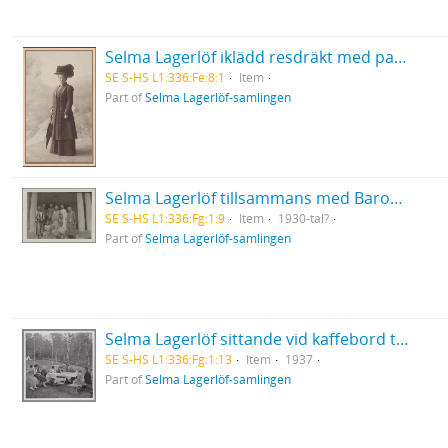
Selma Lagerlöf iklädd resdräkt med paraply i höger hand
SE S-HS L1:336:Fe:8:1
Item
Part of
Selma Lagerlöf-samlingen
Selma Lagerlöf tillsammans med Baron von Düben, fru Hård af Segerstad, systern Gerda Ahlgren, samt brodern Daniel och svägerskan Elin
SE S-HS L1:336:Fg:1:9
Item
1930-tal?
Part of
Selma Lagerlöf-samlingen
Selma Lagerlöf sittande vid kaffebord tillsammans med flera Lagerlöfar i Sunnemo
SE S-HS L1:336:Fg:1:13
Item
1937
Part of
Selma Lagerlöf-samlingen