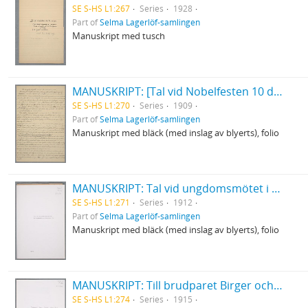
SE S-HS L1:267
Series
1928
Part of
Selma Lagerlöf-samlingen
Manuskript med tusch
MANUSKRIPT: [Tal vid Nobelfesten 10 december 1909]
SE S-HS L1:270
Series
1909
Part of
Selma Lagerlöf-samlingen
Manuskript med bläck (med inslag av blyerts), folio
MANUSKRIPT: Tal vid ungdomsmötet i Arvika 23 juni 1912
SE S-HS L1:271
Series
1912
Part of
Selma Lagerlöf-samlingen
Manuskript med bläck (med inslag av blyerts), folio
MANUSKRIPT: Till brudparet Birger och Märta 5/6 1915
SE S-HS L1:274
Series
1915