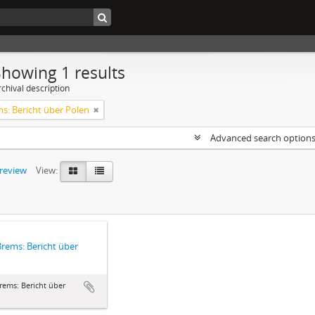
Showing 1 results
chival description
ms: Bericht über Polen
Advanced search option
preview
View:
 Brems: Bericht über
n
Brems: Bericht über