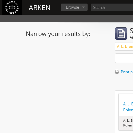
ARKEN
Browse
Narrow your results by:
Ar
A. L. Bre
Print 
A. L.
Pole
A. L. 
Polen