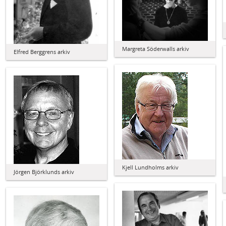
Margreta Söderwalls arkiv
Elfred Berggrens arkiv
Kjell Lundholms arkiv
Jörgen Björklunds arkiv