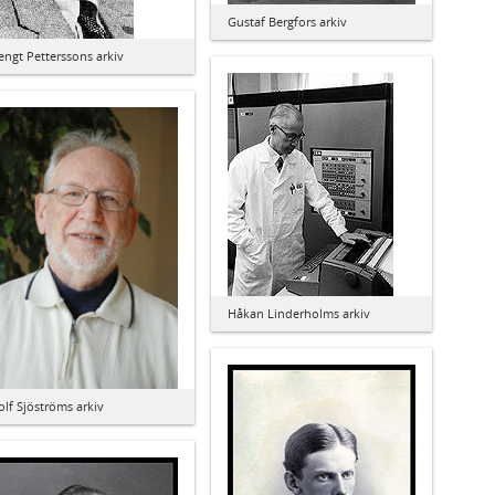
Gustaf Bergfors arkiv
engt Petterssons arkiv
Håkan Linderholms arkiv
olf Sjöströms arkiv