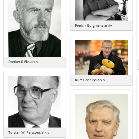
Fredrik Burgmans arkiv
Sverker R Eks arkiv
Kurt Genrups arkiv
Torsten W. Perssons arkiv