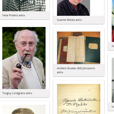
Vera Friséns arkiv
Svante Wolds arkiv
N
Anders-Gustav (AG) Jönssons
arkiv
Torgny Lindgrens arkiv
I