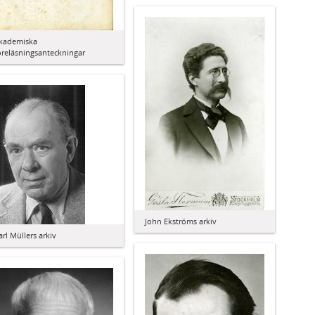
kademiska
öreläsningsanteckningar
John Ekströms arkiv
arl Müllers arkiv