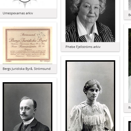
Umespexarnas arkiv
B
Phebe Fjellströms arkiv
Bergs Juridiska Byrå, Strömsund
R