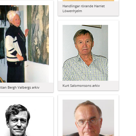
Handlingar rörande Harriet
Löwenhjelm
Kurt Salomonsons arkiv
ittan Bergh Valbergs arkiv