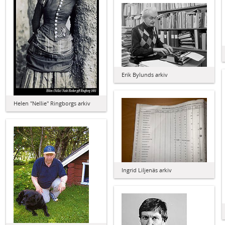
Erik Bylunds arkiv
Helen "Nellie" Ringborgs arkiv
Ingrid Liljenäs arkiv