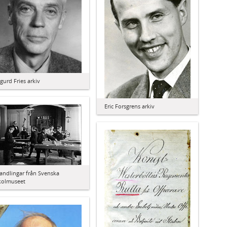
igurd Fries arkiv
Eric Forsgrens arkiv
andlingar från Svenska
kolmuseet