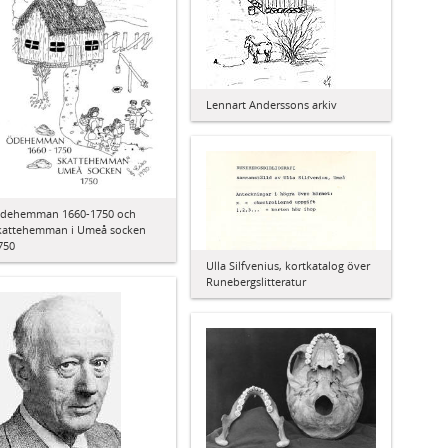
Lennart Anderssons arkiv
dehemman 1660-1750 och
kattehemman i Umeå socken
750
Ulla Silfvenius, kortkatalog över
Runebergslitteratur