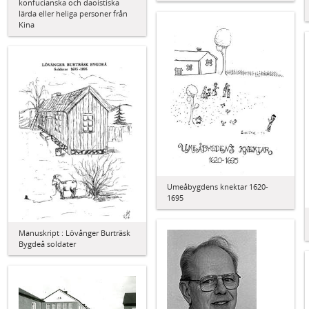
konfucianska och daoistiska
lärda eller heliga personer från
Kina
Umeåbygdens knektar 1620-
1695
Manuskript : Lövånger Burträsk
Bygdeå soldater