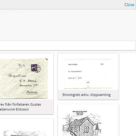
Close
Etnologiskt arkiv, klippsamling
rev från författaren Gustav
edenvind-Eriksson