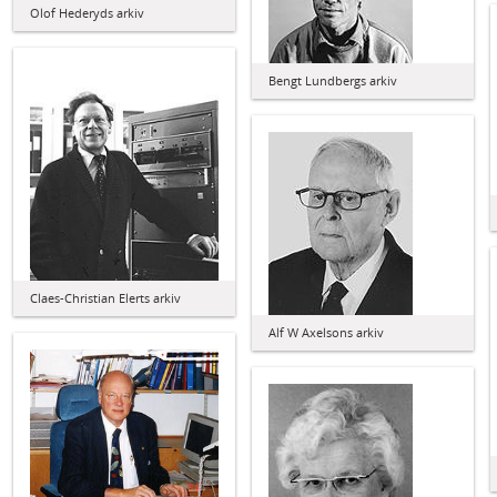
Olof Hederyds arkiv
Bengt Lundbergs arkiv
Claes-Christian Elerts arkiv
Alf W Axelsons arkiv