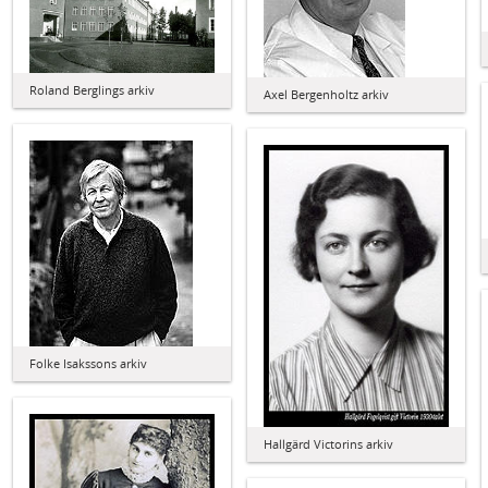
Roland Berglings arkiv
Axel Bergenholtz arkiv
Folke Isakssons arkiv
Hallgärd Victorins arkiv