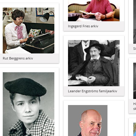
Ingegerd Fries arkiv
S
Rut Berggrens arkiv
Leander Engströms familjearkiv
H
s