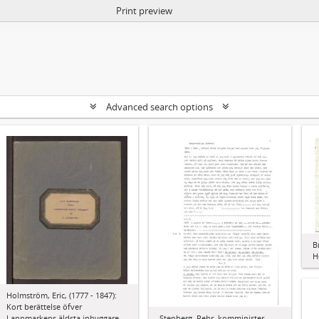
Print preview
Advanced search options
B
H
Holmström, Eric, (1777 - 1847):
Kort berättelse öfver
Stenberg, Pehr, komminister
Lappmarkens äldsta inbyggare...