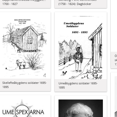
(1758 - 1824): Dagböcker
1700 - 1827
Ö
s
1
Skellefteåbygdens soldater 1695-
Umeåbygdens soldater 1695-
1895
1895