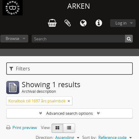
ARKEN
Log in
Browse
Filters
Showing 1 results
Archival description
Koralbok till 1697 års psalmbok
Advanced search options
Print preview
View:
Direction:
Ascending
Sort by:
Reference code