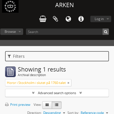
ARKEN
Log in
Browse
Filters
Showing 1 results
Archival description
Horor i Stockholm i slutet på 1760-talet
Advanced search options
Print preview
View:
Direction:
Descending
Sort by:
Reference code