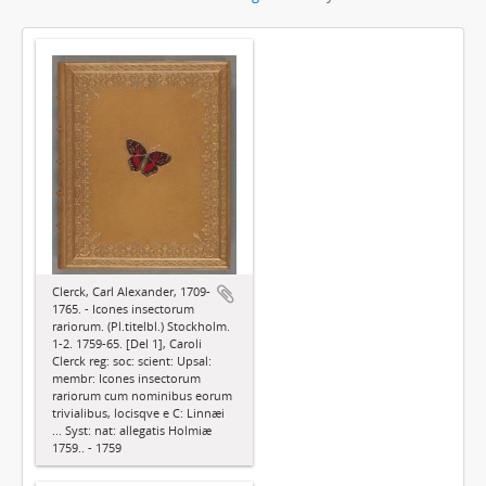
Clerck, Carl Alexander, 1709-
1765. - Icones insectorum
rariorum. (Pl.titelbl.) Stockholm.
1-2. 1759-65. [Del 1], Caroli
Clerck reg: soc: scient: Upsal:
membr: Icones insectorum
rariorum cum nominibus eorum
trivialibus, locisqve e C: Linnæi
... Syst: nat: allegatis Holmiæ
1759.. - 1759