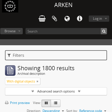
ARKEN
Log in
Browse
Filters
Showing 1800 results
Archival description
With digital objects
Advanced search options
Print preview
View:
Direction:
Descending
Sort by:
Reference code