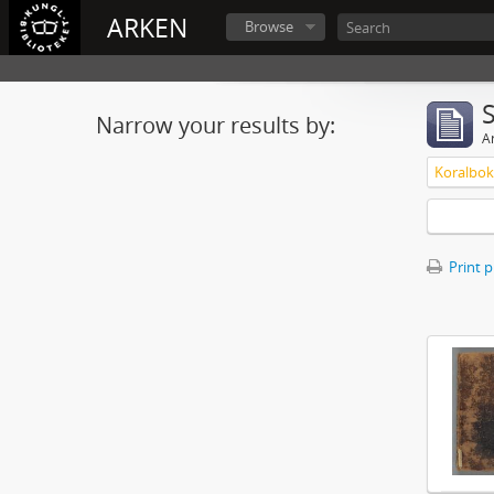
ARKEN
Browse
Narrow your results by:
Ar
Koralbok 
Print 