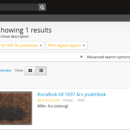
Showing 1 results
chival description
till 1697 års psalmbok
With digital objects
Advanced search option
preview
View:
Koralbok till 1697 års psalmbok
SE S-HS S124
Fonds
1695
Mått: 4:o (oblong)