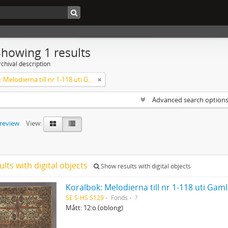
Showing 1 results
chival description
Koralbok: Melodierna till nr 1-118 uti Gamla Psalmboken, enstämmigt satta
Advanced search option
preview
View:
ults with digital objects
Show results with digital objects
Koralbok: Melodierna till nr 1-118 uti Ga
SE S-HS S129
Fonds
?
Mått: 12:o (oblong)