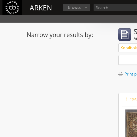
ARKEN
Browse
Narrow your results by:
Ar
Print 
1 res