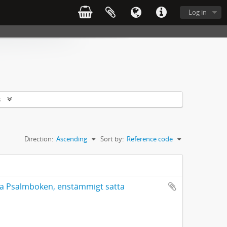
Log in
s
Direction:
Ascending
Sort by:
Reference code
mla Psalmboken, enstämmigt satta