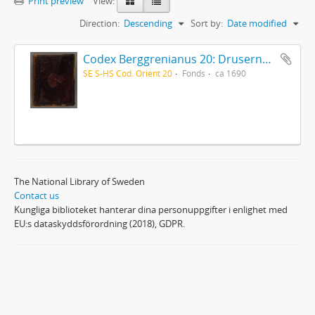
Print preview
View:
Direction:
Descending
Sort by:
Date modified
Codex Berggrenianus 20: Drusernas på Libanon heliga bok
SE S-HS Cod. Orient 20
Fonds
ca 1690
The National Library of Sweden
Contact us
Kungliga biblioteket hanterar dina personuppgifter i enlighet med
EU:s dataskyddsförordning (2018), GDPR.