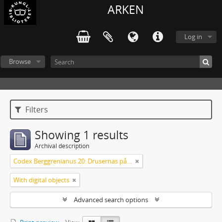
ARKEN
Log in
Browse
Filters
Showing 1 results
Archival description
Codex Berggrenianus 20: Drusernas på Libanon heliga bok
With digital objects
Advanced search options