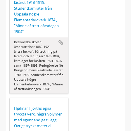
läsåret 1918-1919.
Studentkamrater från
Uppsala högre
Elementarläroverk 1874 ,
"Minne af trettioårsdagen
1904".
Beskowska skolan:
årsberättelser 1882-1921
(vissa luckor), förteckning på
lärare och lärjungar 1893-1894,
kataloger för läsåren 1894-1895,
samt 1897-1898. Redogörelse för
Kungsholmens Realskola läsåret
1918-1919. Studentkamrater från
Uppsala högre
Elementarläroverk 1874 , "Minne
af trettioårsdagen 1904".
Hjalmar Hjorths egna
tryckta verk, några volymer
med egenhändiga tillägg.
Övrigt tryckt material.