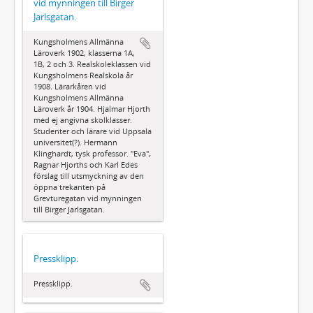
vid mynningen till Birger
Jarlsgatan.
Kungsholmens Allmänna
Läroverk 1902, klasserna 1A,
1B, 2 och 3. Realskoleklassen vid
Kungsholmens Realskola år
1908. Lärarkåren vid
Kungsholmens Allmänna
Läroverk år 1904. Hjalmar Hjorth
med ej angivna skolklasser.
Studenter och lärare vid Uppsala
universitet(?). Hermann
Klinghardt, tysk professor. "Eva",
Ragnar Hjorths och Karl Edes
förslag till utsmyckning av den
öppna trekanten på
Grevturegatan vid mynningen
till Birger Jarlsgatan.
Pressklipp.
Pressklipp.