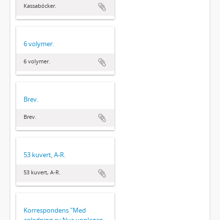
Kassaböcker.
6 volymer.
6 volymer.
Brev.
Brev.
53 kuvert, A-R.
53 kuvert, A-R.
Korrespondens "Med
anledning av Nya upplagan