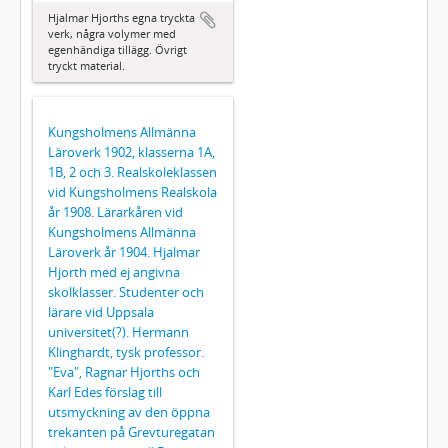
Hjalmar Hjorths egna tryckta
verk, några volymer med
egenhändiga tillägg. Övrigt
tryckt material.
Kungsholmens Allmänna
Läroverk 1902, klasserna 1A,
1B, 2 och 3. Realskoleklassen
vid Kungsholmens Realskola
år 1908. Lärarkåren vid
Kungsholmens Allmänna
Läroverk år 1904. Hjalmar
Hjorth med ej angivna
skolklasser. Studenter och
lärare vid Uppsala
universitet(?). Hermann
Klinghardt, tysk professor.
"Eva", Ragnar Hjorths och
Karl Edes förslag till
utsmyckning av den öppna
trekanten på Grevturegatan