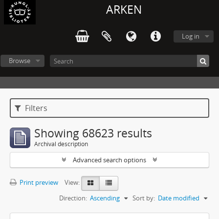
ARKEN
Log in
Browse
Filters
Showing 68623 results
Archival description
Advanced search options
Print preview
View:
Direction:
Ascending
Sort by:
Date modified