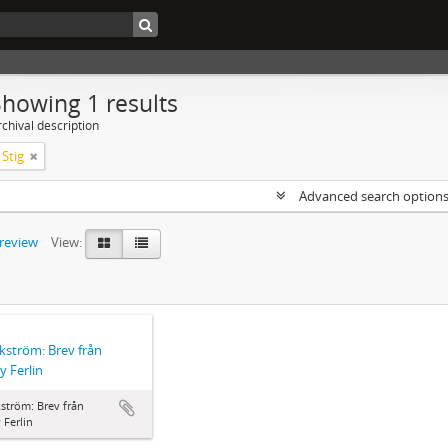
Showing 1 results
chival description
Stig
Advanced search option
preview
View:
Ekström: Brev från
 Ferlin
kström: Brev från
Ferlin