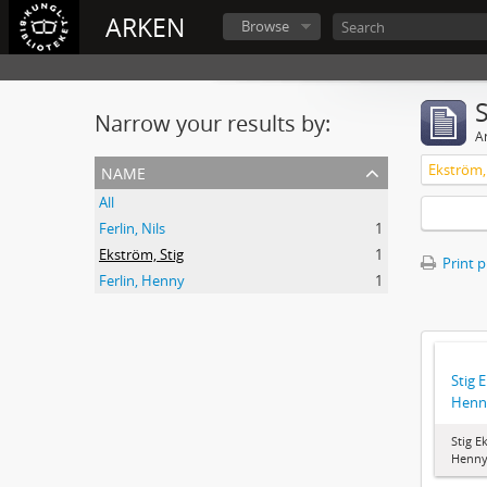
ARKEN
Browse
Narrow your results by:
Ar
name
Ekström, 
All
Ferlin, Nils
1
Ekström, Stig
1
Print 
Ferlin, Henny
1
Stig 
Henny
Stig E
Henny 