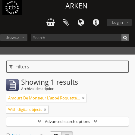
ARKEN
Log in
Browse
Filters
Showing 1 results
Archival description
Amours De Monsieur L'abbé Roquette avec Mademoiselle de Montauzier par Monsieur L'abbé Le Camus 1667
With digital objects
Advanced search options