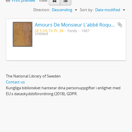
Print preview
View:
Direction:
Descending
Sort by:
Date modified
Amours De Monsieur L'abbé Roquette avec Mademoiselle de Montauzier par Monsieur L'abbé Le Camus 1667
SE S-HS Til. Fr. 39
Fonds
1667
Untitled
The National Library of Sweden
Contact us
Kungliga biblioteket hanterar dina personuppgifter i enlighet med
EU:s dataskyddsförordning (2018), GDPR.