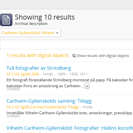
Showing 10 results
Archival description
Carlheim-Gyllensköld, Vilhelm
1 results with digital objects
Show results with digital objects
Två fotografier av Strindberg
SE S-HS SgNM_D88
Fonds
1899 -- 1909, 1911
Ett fotografi föreställande Strindberg monterat på papp. På baksidan fi
baksidan finns en anteckning av Carlheim-
...
»
Untitled
Carlheim-Gyllenskölds samling: Tillägg
SE S-HS SgKB_Carlheim-Gyllensköld: Tillägg
Fonds
Innehåller Vilhelm Carlheim-Gyllenskölds brev, anteckningar, pressklipp
Untitled
Vilhelm Carlheim-Gyllensköld: Fotografier: Hallins konsth