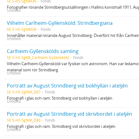
SE S-HS SgNM36
Fonds
Fotografier rörande Strindbergsutsällningen i Hallins konsthall 1911, A
Untitled
Vilhelm Carlheim-Gyllensköld: Strindbergiana
SE S-HS SgNM38
Fonds
Innehåller material rörande August Strindberg. Överfört hit från Carl
Untitled
Carlheim-Gyllenskölds samling
SE S-HS SgKB_Carlheim-Gyllensköld
Fonds
Vilhelm Carlheim-Gyllensköld var fysiker och astronom. Han var ledam
material som rör Strindberg
Untitled
Porträtt av August Strindberg vid bokhyllan i ateljén
SE S-HS SgNM_D87
Fonds
Fotografi i glas och ram. Strindberg vid bokhyllan i ateljén
Untitled
Porträtt av August Strindberg vid skrivbordet i ateljén
SE S-HS SgNM_D86
Fonds
Fotografi i glas och ram. Strindberg vid skrivbordet i ateljén
Untitled