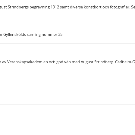
ugust Strindbergs begravning 1912 samt diverse konstkort och fotografier. S
heim-Gyllenskölds samling nummer 35
ot av Vetenskapsakademien och god vän med August Strindberg. Carlheim-Gy