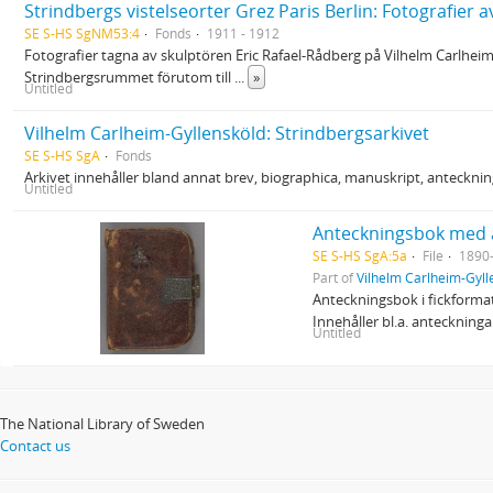
Strindbergs vistelseorter Grez Paris Berlin: Fotografier a
SE S-HS SgNM53:4
Fonds
1911 - 1912
Fotografier tagna av skulptören Eric Rafael-Rådberg på Vilhelm Carlheim-G
Strindbergsrummet förutom till
...
»
Untitled
Vilhelm Carlheim-Gyllensköld: Strindbergsarkivet
SE S-HS SgA
Fonds
Arkivet innehåller bland annat brev, biographica, manuskript, anteckni
Untitled
Anteckningsbok med a
SE S-HS SgA:5a
File
1890-
Part of
Vilhelm Carlheim-Gyll
Anteckningsbok i fickformat
Innehåller bl.a. anteckning
Untitled
The National Library of Sweden
Contact us