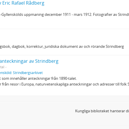
v Eric Rafael Rådberg
yllenskölds uppmaning december 1911 - mars 1912. Fotografier av Strindbergs 
ngsbok, dagbok, korrektur, juridiska dokument av och rörande Strindberg
nteckningar av Strindberg
tal
ensköld: Strindbergsarkivet
 som innehåller anteckningar från 1890-talet.
ar från resor i Europa, naturvetenskapliga anteckningar och adresser till fol
Kungliga biblioteket hanterar 