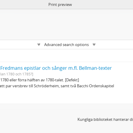
Print preview
Advanced search options
 Fredmans epistlar och sånger m.fl. Bellman-texter
llan 1780 och 1785?]
1780 eller förra hälften av 1780-talet. [Defekt]
tt par versbrev till Schröderheim, samt två Bacchi Ordenskapitel
Kungliga biblioteket hanterar 