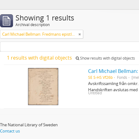
Showing 1 results
Archival description
Carl Michael Bellman: Fredmans epistlar och sånger m.fl. Bellman-texter
1 results with digital objects
Show results with digital objects
Carl Michael Bellman:
SE S-HS Vf26b
Fonds
[me
Avskriftssamling från omkr. 
Handskriften avslutas med e
Untitled
The National Library of Sweden
Contact us