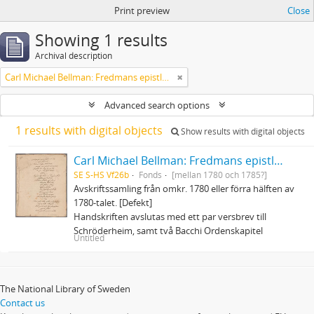
Print preview
Close
Showing 1 results
Archival description
Carl Michael Bellman: Fredmans epistlar och sånger m.fl. Bellman-texter
Advanced search options
1 results with digital objects
Show results with digital objects
Carl Michael Bellman: Fredmans epistlar och sånger m.fl. Bellman-texter
SE S-HS Vf26b
Fonds
[mellan 1780 och 1785?]
Avskriftssamling från omkr. 1780 eller förra hälften av
1780-talet. [Defekt]
Handskriften avslutas med ett par versbrev till
Schröderheim, samt två Bacchi Ordenskapitel
Untitled
The National Library of Sweden
Contact us