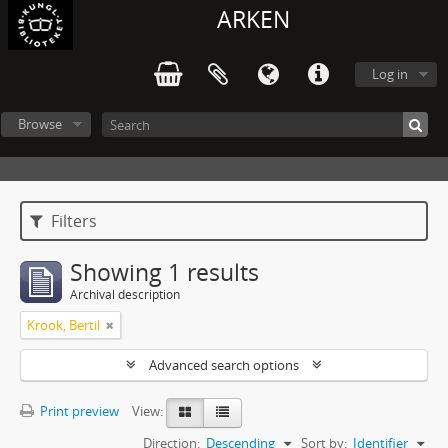
ARKEN
Log in
Browse
Filters
Showing 1 results
Archival description
Krook, Bertil
Advanced search options
Print preview
View:
Direction:
Descending
Sort by:
Identifier