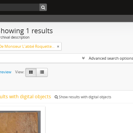
Showing 1 results
chival description
Amours De Monsieur L'abbé Roquette avec Mademoiselle de Montauzier par Monsieur L'abbé Le Camus 1667
Advanced search option
preview
View:
ults with digital objects
Show results with digital objects