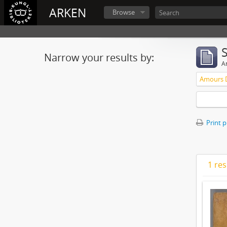
ARKEN
Browse
Narrow your results by:
Ar
Print 
1 res