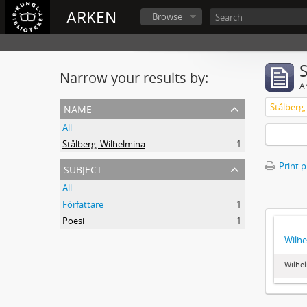
ARKEN
Browse
Narrow your results by:
Ar
name
Stålberg
All
Stålberg, Wilhelmina
1
subject
Print 
All
Författare
1
Poesi
1
Wilhe
Wilhel