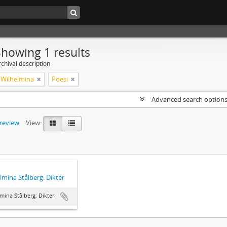
Showing 1 results
chival description
, Wilhelmina
Poesi
Advanced search option
preview
View:
lmina Stålberg: Dikter
mina Stålberg: Dikter