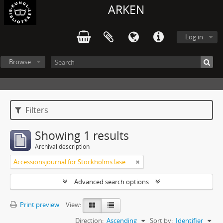
ARKEN
Log in
Browse
Filters
Showing 1 results
Archival description
Accessionsjournal för Stockholms läsesalong
Advanced search options
Print preview
View:
Direction:
Ascending
Sort by:
Identifier