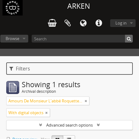
ARKEN
Log in
Browse
Filters
Showing 1 results
Archival description
Amours De Monsieur L'abbé Roquette avec Mademoiselle de Montauzier par Monsieur L'abbé Le Camus 1667
With digital objects
Advanced search options