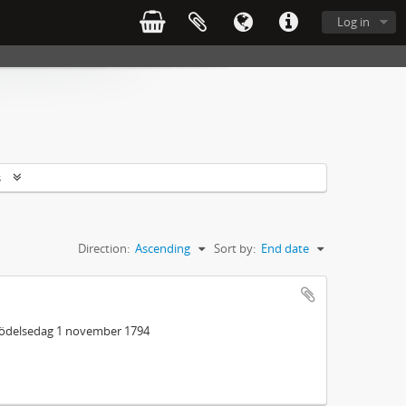
Log in
s
Direction:
Ascending
Sort by:
End date
 födelsedag 1 november 1794