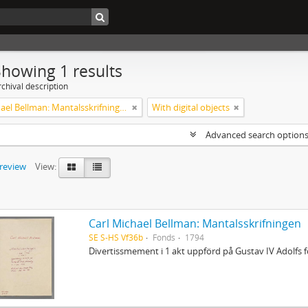
Showing 1 results
chival description
Carl Michael Bellman: Mantalsskrifningen
With digital objects
Advanced search option
preview
View:
Carl Michael Bellman: Mantalsskrifningen
SE S-HS Vf36b
Fonds
1794
Divertissmement i 1 akt uppförd på Gustav IV Adolfs