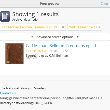
Print preview
Close
Showing 1 results
Archival description
Carl Michael Bellman: Fredmans epistlar [dedicerade till J.D. Duwall] Del 2
With digital objects
Advanced search options
Carl Michael Bellman: Fredmans epistlar [dedicerade till J.D. Duwall] Del 2
SE S-HS Vf25:2
Fonds
1772
Egenhändigt av C.M. Bellman
Untitled
The National Library of Sweden
Contact us
Kungliga biblioteket hanterar dina personuppgifter i enlighet med EU:s
dataskyddsförordning (2018), GDPR.