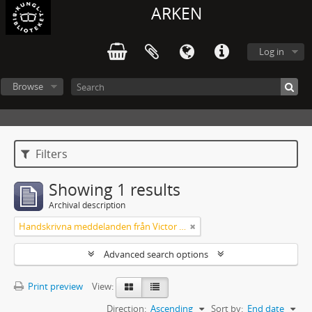
ARKEN
Log in
Browse
Filters
Showing 1 results
Archival description
Handskrivna meddelanden från Victor Arendorff
Advanced search options
Print preview
View:
Direction:
Ascending
Sort by:
End date