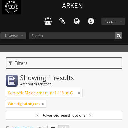
ARKEN
Log in
Browse
Filters
Showing 1 results
Archival description
Koralbok: Melodierna till nr 1-118 uti Gamla Psalmboken, enstämmigt satta
With digital objects
Advanced search options