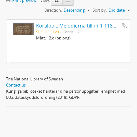
Print preview
View:
Direction:
Descending
Sort by:
End date
Koralbok: Melodierna till nr 1-118 uti Gamla Psalmboken, enstämmigt satta
SE S-HS S129
Fonds
?
Mått: 12:o (oblong)
The National Library of Sweden
Contact us
Kungliga biblioteket hanterar dina personuppgifter i enlighet med
EU:s dataskyddsförordning (2018), GDPR.